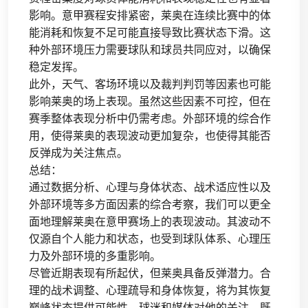
影响。意甲赛程安排紧密，莱奥在连续比赛中的体
能消耗和恢复不足可能直接导致比赛状态下滑。这
种外部环境压力需要球队和球员共同应对，以确保
稳定发挥。
此外，天气、客场环境以及裁判判罚等因素也可能
影响莱奥的场上表现。虽然这些因素不可控，但在
赛季整体表现分析中仍需考虑。外部环境的综合作
用，使得莱奥的表现波动更加复杂，也使得其能否
反弹成为关注焦点。
总结：
通过数据分析、心理与身体状态、战术适应性以及
外部环境等多方面因素的综合考察，我们可以更全
面地理解莱奥在意甲赛场上的表现波动。其波动不
仅源自个人能力和状态，也受到球队体系、心理压
力及外部环境的多重影响。
尽管近期表现有所起伏，但莱奥具备反弹潜力。合
理的战术调整、心理疏导和身体恢复，将为其恢复
巅峰状态提供可能性。球迷和媒体对他的关注，既