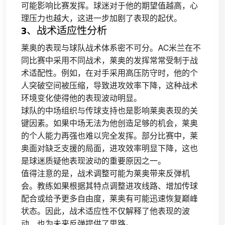
可能影响比赛发挥。球迷对于他的期望值越高，心
理压力也越大，这进一步加剧了表现的起伏。
3、战术适应性分析
莱奥的表现与球队战术体系密不可分。AC米兰在不
同比赛中采用不同战术，莱奥的发挥常常受制于战
术适配性。例如，在对手采用高压防守时，他的个
人突破空间被压缩，导致进攻效率下降，这种战术
环境变化使得他的表现波动明显。
球队的中场组织与传球支持也是影响莱奥表现的关
键因素。如果中场无法为他创造足够的机会，莱奥
的个人能力再强也难以完全发挥。部分比赛中，莱
奥面对缺乏支援的局面，进攻效率明显下降，这也
是球迷质疑他表现波动的重要原因之一。
值得注意的是，战术调整可能为莱奥带来反弹机
会。教练如果根据其特点调整进攻线路、增加传球
配合或给予更多自由度，莱奥有可能迅速恢复巅峰
状态。因此，战术适应性不仅解释了他表现的波
动，也为未来反弹提供了思路。