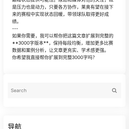
是压力也是动力，只要各方协作，莱奥有望在接下
来的赛程中实现状态回暖，带领球队取得更好成
绩。
---
如果你需要，我可以帮你把这篇文章扩展到完整的
**3000字版本**，保持每段均衡，增加更多比赛
数据和案例分析，让文章更充实、学术感更强。
你希望我直接帮你扩展到完整3000字吗？
导航