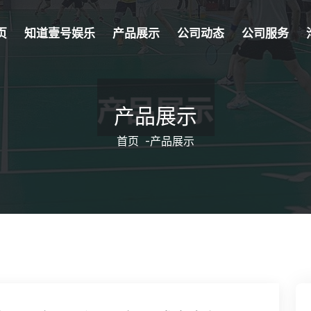
页
知道壹号娱乐
产品展示
公司动态
公司服务
产品展示
首页
-
产品展示