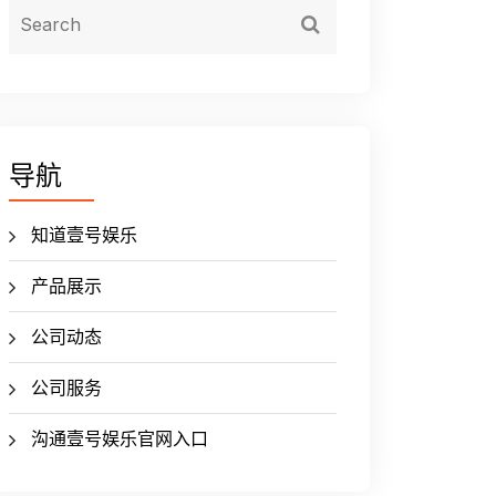
导航
知道壹号娱乐
产品展示
公司动态
公司服务
沟通壹号娱乐官网入口