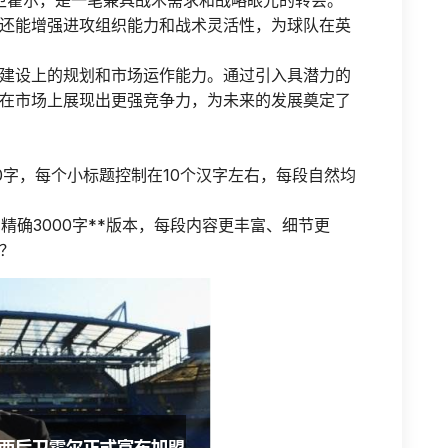
后卫霍尔，是一笔兼具战术需求和战略眼光的转会。
还能增强进攻组织能力和战术灵活性，为球队在英
建设上的规划和市场运作能力。通过引入具潜力的
在市场上展现出更强竞争力，为未来的发展奠定了
00字，每个小标题控制在10个汉字左右，每段自然均
精确3000字**版本，每段内容更丰富、细节更
？