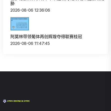
胁
2026-08-06 12:36:06
阿莫林带领葡体再创辉煌夺得联赛桂冠
2026-08-06 11:47:45