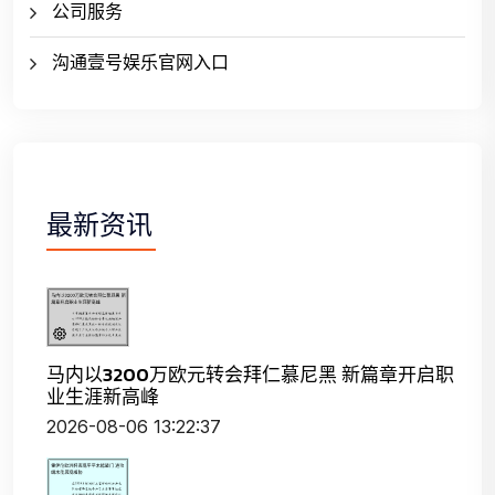
公司服务
沟通壹号娱乐官网入口
最新资讯
马内以3200万欧元转会拜仁慕尼黑 新篇章开启职
业生涯新高峰
2026-08-06 13:22:37