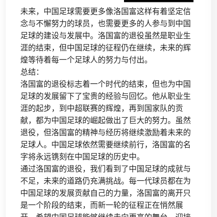
未来，中国足球需要更多像洛国富这样有着坚定信
念与不懈努力的球员，也需要更多的人参与到中国
足球的建设与发展中。洛国富的退役虽然是职业生
涯的结束，但中国足球的征程仍在继续，未来的辉
煌等待着每一个足球人的努力与付出。
总结：
洛国富的退役标志着一个时代的结束，但也为中国
足球的发展留下了宝贵的经验与回忆。他从职业生
涯的起步，到中超联赛的辉煌，再到国家队的贡
献，都为中国足球的崛起做出了巨大的努力。虽然
退役，但洛国富的精神与经历将继续激励着未来的
足球人。中国足球依然需要继续前行，洛国富的名
字将永远镌刻在中国足球的历史中。
通过洛国富的退役，我们看到了中国足球的成就与
不足，未来的道路仍充满挑战。每一代球员都在为
中国足球的发展贡献自己的力量，洛国富的离开只
是一个阶段的结束，而新一轮的征程正在悄然展
开。希望中国足球能够继续走向更高的舞台，迎接