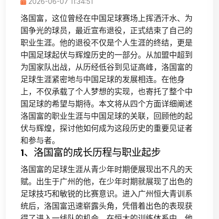
2026-06-07 11:34:51
洛国富，这位曾经在中国足球赛场上挥洒汗水、为
国争光的球员，最近宣布退役，正式结束了自己的
职业生涯。他的退役不仅是个人生涯的终结，更是
中国足球起伏与辉煌历史的一部分。从加盟中超到
为国家队出战，从历经低谷到见证高峰，洛国富的
足球生涯紧密地与中国足球的发展相连。在他身
上，不仅承载了个人梦想的实现，也寄托了整个中
国足球的希望与期待。本文将从四个方面详细阐述
洛国富的职业生涯与中国足球的关联，回顾他的起
伏与辉煌，探讨他如何成为这段历史的重要见证者
和参与者。
1、洛国富的成长历程与职业起步
洛国富的足球生涯从青少年时期便展现出不凡的天
赋。出生于广州的他，在少年时期就展现了出色的
足球技巧和敏锐的比赛意识。进入广州恒大青训系
统后，洛国富迅速崭露头角，凭借着出色的表现获
得了进入一线队的机会。在恒大的训练体系中，他