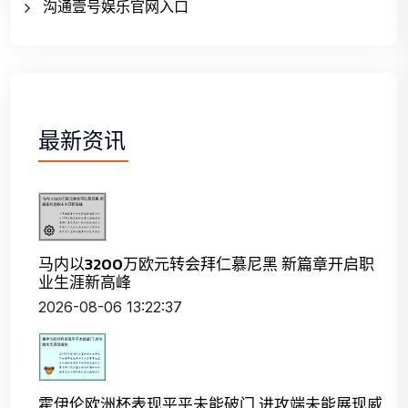
沟通壹号娱乐官网入口
最新资讯
马内以3200万欧元转会拜仁慕尼黑 新篇章开启职
业生涯新高峰
2026-08-06 13:22:37
霍伊伦欧洲杯表现平平未能破门 进攻端未能展现威