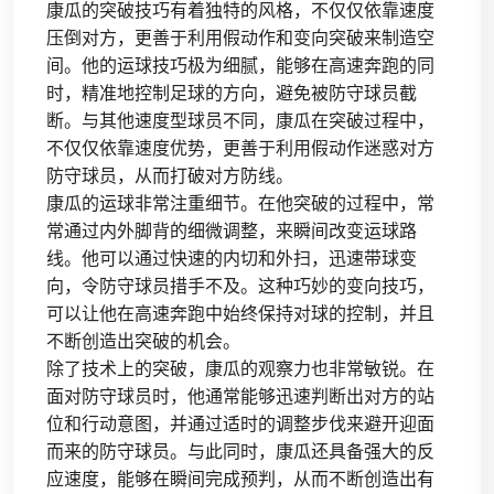
康瓜的突破技巧有着独特的风格，不仅仅依靠速度
压倒对方，更善于利用假动作和变向突破来制造空
间。他的运球技巧极为细腻，能够在高速奔跑的同
时，精准地控制足球的方向，避免被防守球员截
断。与其他速度型球员不同，康瓜在突破过程中，
不仅仅依靠速度优势，更善于利用假动作迷惑对方
防守球员，从而打破对方防线。
康瓜的运球非常注重细节。在他突破的过程中，常
常通过内外脚背的细微调整，来瞬间改变运球路
线。他可以通过快速的内切和外扫，迅速带球变
向，令防守球员措手不及。这种巧妙的变向技巧，
可以让他在高速奔跑中始终保持对球的控制，并且
不断创造出突破的机会。
除了技术上的突破，康瓜的观察力也非常敏锐。在
面对防守球员时，他通常能够迅速判断出对方的站
位和行动意图，并通过适时的调整步伐来避开迎面
而来的防守球员。与此同时，康瓜还具备强大的反
应速度，能够在瞬间完成预判，从而不断创造出有