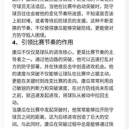
守球员无法适应。当他在比赛中启动突破时，防守
球员往往会被他的变化节奏所迷惑，不知道是否该
上前封堵，或者等待后防球员的支援。这种不断变
换的节奏，不仅使得康瓜能够突破防线，更能使对
方防守陷入困境。
4、引领比赛节奏的作用
康瓜不仅仅是球队的进攻核心，更是比赛节奏的主
导者之一。通过他边路的突破，他可以迅速打乱对
方的防守部署，并在快速反击中创造进攻机会。他
的速度与突破不仅能够让球队在比赛中占据主动，
更能在关键时刻改变比赛的走向。康瓜常常利用自
己敏锐的判断力和突破速度，在对方防线尚未形成
之前，就迅速发起进攻，将球队从被动中拉回主
动。
当康瓜在比赛中发起突破时，他常常能够拉开防守
球员之间的距离，这为后续进攻创造了巨大的空
间。与此同时，康瓜在突破过程中总是能够通过快