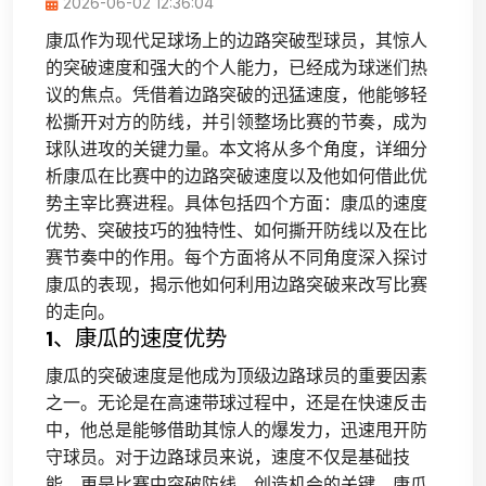
2026-06-02 12:36:04
康瓜作为现代足球场上的边路突破型球员，其惊人
的突破速度和强大的个人能力，已经成为球迷们热
议的焦点。凭借着边路突破的迅猛速度，他能够轻
松撕开对方的防线，并引领整场比赛的节奏，成为
球队进攻的关键力量。本文将从多个角度，详细分
析康瓜在比赛中的边路突破速度以及他如何借此优
势主宰比赛进程。具体包括四个方面：康瓜的速度
优势、突破技巧的独特性、如何撕开防线以及在比
赛节奏中的作用。每个方面将从不同角度深入探讨
康瓜的表现，揭示他如何利用边路突破来改写比赛
的走向。
1、康瓜的速度优势
康瓜的突破速度是他成为顶级边路球员的重要因素
之一。无论是在高速带球过程中，还是在快速反击
中，他总是能够借助其惊人的爆发力，迅速甩开防
守球员。对于边路球员来说，速度不仅是基础技
能，更是比赛中突破防线、创造机会的关键。康瓜