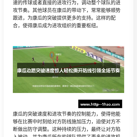
速的传球或者直接的进攻行为，调动整个球队的进
攻节奏。其他球员在康瓜的带动下，常常能够顺势
跟进，为康瓜的突破提供更多的支持。这样的配
合，使得康瓜成为进攻组织的重要枢纽。
康瓜的突破速度和进攻节奏的控制能力，使得他能
够在比赛中时刻给对方防线施加压力，迫使对方不
断做出防守调整。这种持续的压力，最终让对方陷
入被动，并为康瓜所在的球队提供了更多的进攻机