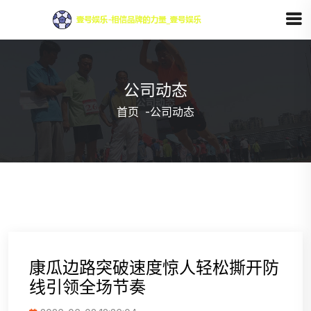
公司动态
首页
-
公司动态
康瓜边路突破速度惊人轻松撕开防
线引领全场节奏