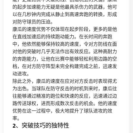
的起步加速能力无疑是他最具杀伤力的武器，他可
以在几秒钟内完成从静止到高速奔跑的转换，形成
对防守球员的压迫。
康瓜的速度优势不仅体现在起步阶段，更多的是他
在直线加速后的持续跑动能力。在长时间的奔跑
中，他依然能够保持较高的速度，令对方防线在面
对他的突破时几乎无法作出有效反应。这种高耐力
的奔跑能力，让他在比赛中能够轻松利用边路的空
档，在对方防守阵型未完全构建完成之前，迅速发
动进攻。
除此之外，康瓜的速度在应对对方反击时表现得尤
为出色。当球队在防守反击的时机到来时，康瓜往
往能够通过精准的跑位和快速的反应，迅速通过边
路传送球权，进而形成数次反击的机会。他的速度
优势在这一过程中，极大地提升了球队进攻的效
率。
2、突破技巧的独特性