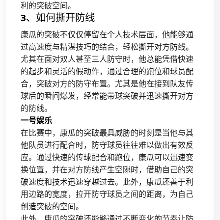
利的突破空间。
3、如何撕开防线
康瓜的突破不仅仅停留在个人技术层面，他能够通
过高速度与精湛技巧的结合，轻松撕开对方防线。
尤其在面对双人甚至三人防守时，他总能凭借快速
的起步和灵活的假动作，通过合理的跑位和球员配
合，突破对方的防守布置。尤其是他在接到队友传
球后的瞬间爆发，经常能带球突破并迅速撕开对方
的防线。
一号娱乐
在比赛中，康瓜的突破最具威胁的时刻是当他与其
他队员进行配合时，防守球员往往难以做出有效反
应。通过快速的传球配合和跑位，康瓜可以迅速变
换位置，并在对方防线产生空隙时，借助自己的突
破速度和技术迅速穿越过去。此外，康瓜还善于利
用边路的宽度，拉开防守球员之间的距离，为自己
创造突破的空间。
此外，康瓜的突破还能够通过不断变化的节奏让防