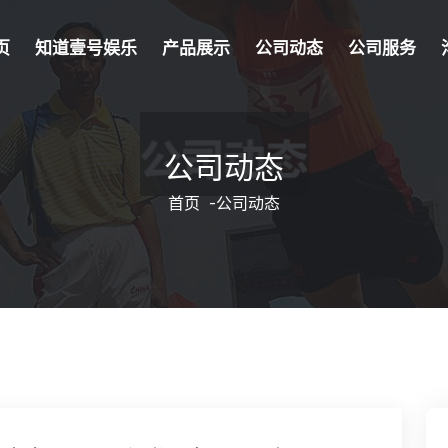
页
知道壹号娱乐
产品展示
公司动态
公司服务
公司动态
首页
-
公司动态