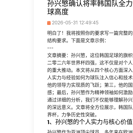
孙兴慜确认将率韩国队全力
球高度
2026-05-31 12:49:45
明白了！我将按照你的要求写一篇完整的
结构要求。下面是文章示例：
---
文章摘要：孙兴慜，这位韩国足球的旗帜
二零二六年世界杯四强，这不仅是对个人
的重大推动。本文将从四个核心方面深入
人实力与经验如何为球队注入信心和技术
他的领导力实现质的飞跃；第三，他的国
感；最后，孙兴慜作为精神领袖如何激励
通过详细的分析，我们不仅能够理解孙兴
的深远意义。文章将全方位展示，韩国队
界杯，力争历史性突破。
1、孙兴慜的个人实力与核心价值
孙兴慜作为亚洲顶尖球员，多年来在欧洲