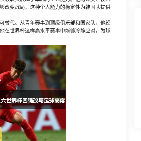
够改变战局，这种个人能力的稳定性为韩国队提供
可替代。从青年赛事到顶级俱乐部和国家队，他经
他在世界杯这样高水平赛事中能够冷静应对，为球