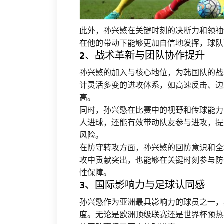
此外，孙兴慜在关键时刻的决断力和领袖
在他的带动下能够更加自信地发挥，球队
2、战术革新与团队协作提升
孙兴慜的加入与核心地位，为韩国队的战
计灵活多变的进攻体系，如高速反击、边
高。
同时，孙兴慜在比赛中的视野和传球能力
人进球，还能有效带动队友参与进攻，提
风险。
在防守转攻方面，孙兴慜的回防意识和全
攻中贡献突出，也能够在关键时刻参与防
性保障。
3、国际影响力与足球认同感
孙兴慜作为亚洲最具影响力的球员之一，
度。无论是欧洲顶级联赛还是世界杯预热