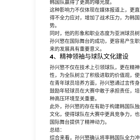
韩国队赢得了更高的曝光度。
这种影响力不仅体现在媒体报道上，更直
得不全力应对，增加了战术压力，为韩国
势。
同时，他的形象和职业态度为亚洲球员树
孙兴慜在国际舞台的成功，更容易产生职
来的发展具有重要意义。
4、精神领袖与球队文化建设
孙兴慜不仅在技术上引领球队，更在精神
性，为全队树立了积极进取的价值观，使
在青年球员培养方面，孙兴慜通过言传身
鼓励年轻球员在大赛中敢于承担责任，培
种高压环境至关重要。
此外，孙兴慜的存在有助于构建韩国队独
文化，使得球队在大赛中更具竞争力，也
国际舞台提供了精神动力。
总结：
综合来看，孙兴慜确认将率韩国队全力冲