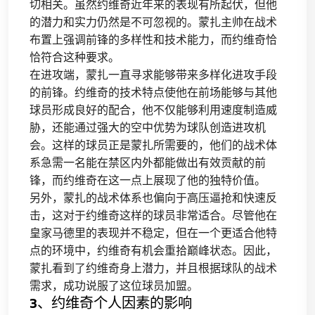
切相关。虽然约维奇近年来的表现有所起伏，但他
的潜力和实力仍然是不可忽视的。蒙扎主帅在战术
布置上强调前锋的多样性和技术能力，而约维奇恰
恰符合这种要求。
在进攻端，蒙扎一直寻求能够带来多样化进攻手段
的前锋。约维奇的技术特点使他在前场能够与其他
球员形成良好的配合，他不仅能够利用速度制造威
胁，还能通过强大的空中优势为球队创造进攻机
会。这样的球员正是蒙扎所需要的，他们的战术体
系急需一名能在禁区内外都能做出有效贡献的前
锋，而约维奇在这一点上展现了他的独特价值。
另外，蒙扎的战术体系也偏向于高压逼抢和快速反
击，这对于约维奇这样的球员非常适合。尽管他在
皇家马德里的表现并不稳定，但在一个更适合他特
点的环境中，约维奇有机会重拾巅峰状态。因此，
蒙扎看到了约维奇身上潜力，并且根据球队的战术
需求，成功说服了这位球员加盟。
3、约维奇个人因素的影响