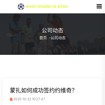
公司动态
首页
-
公司动态
蒙扎如何成功签约约维奇？
2025-10-22 10:27:47