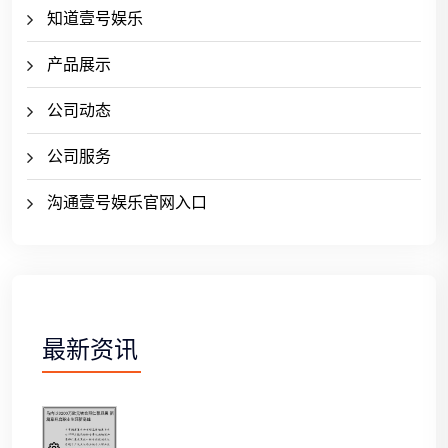
知道壹号娱乐
产品展示
公司动态
公司服务
沟通壹号娱乐官网入口
最新资讯