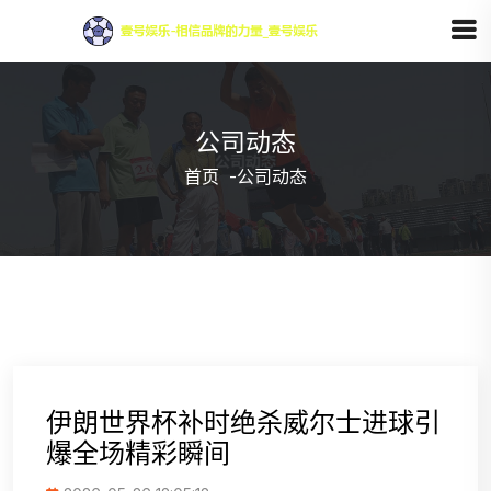
公司动态
首页
-
公司动态
伊朗世界杯补时绝杀威尔士进球引
爆全场精彩瞬间