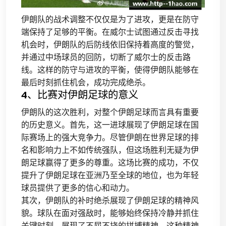
伊朗队的战术调整不仅仅是为了进攻，更是在防守
端保持了足够的平衡。在威尔士试图通过反击寻找
机会时，伊朗队的后防线依旧保持着高度的警觉，
并通过中场球员的回防，切断了威尔士的反击路
线。这样的防守与进攻的平衡，使得伊朗队能够在
最后时刻抓住机会，成功完成绝杀。
4、比赛对伊朗足球的意义
伊朗队的这次胜利，对整个伊朗足球而言具有重要
的历史意义。首先，这一进球展现了伊朗足球在国
际赛场上的强大竞争力。尽管伊朗在世界足球的排
名和影响力上不如传统强队，但这场胜利无疑为伊
朗足球赢得了更多的尊重。这场比赛的成功，不仅
提升了伊朗足球在亚洲乃至全球的地位，也为年轻
球员提供了更多的信心和动力。
其次，伊朗队的补时绝杀展现了伊朗足球的精神风
貌。球队在面对强敌时，能够始终保持冷静并抓住
关键时刻，展现了不屈不挠的拼搏精神。这种精神