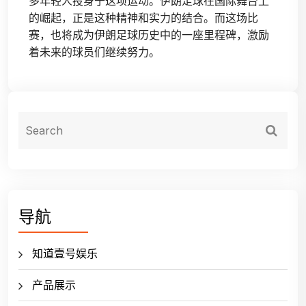
多年轻人投身于这项运动。伊朗足球在国际舞台上
的崛起，正是这种精神和实力的结合。而这场比
赛，也将成为伊朗足球历史中的一座里程碑，激励
着未来的球员们继续努力。
导航
知道壹号娱乐
产品展示