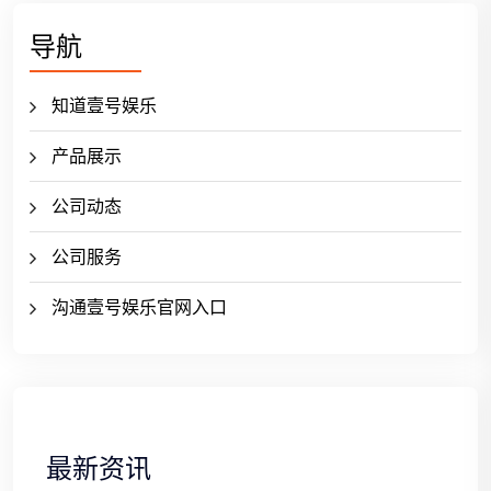
导航
知道壹号娱乐
产品展示
公司动态
公司服务
沟通壹号娱乐官网入口
最新资讯