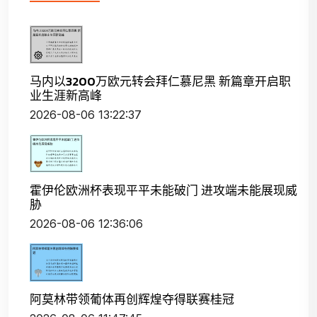
马内以3200万欧元转会拜仁慕尼黑 新篇章开启职
业生涯新高峰
2026-08-06 13:22:37
霍伊伦欧洲杯表现平平未能破门 进攻端未能展现威
胁
2026-08-06 12:36:06
阿莫林带领葡体再创辉煌夺得联赛桂冠