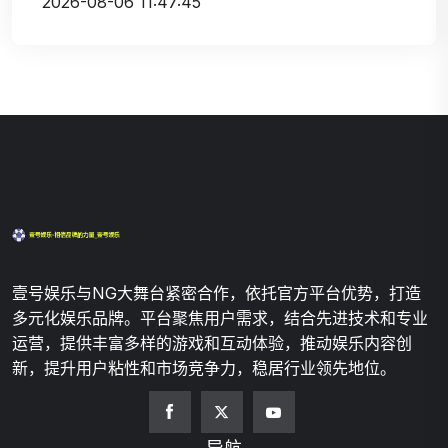
2026-08-06 11:47:45
壹号娱乐与NG大舞台紧密合作，依托官方平台优势，打造
多元化娱乐品牌。平台聚焦用户需求，结合先进技术和专业
运营，提供丰富多样的游戏和互动体验，推动娱乐内容创
新，提升用户粘性和市场竞争力，稳居行业领先地位。