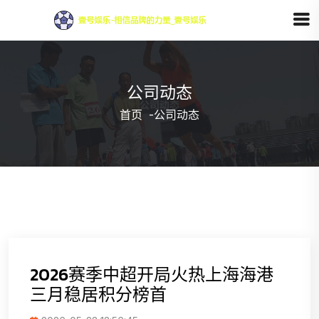
公司动态
首页
-
公司动态
2026赛季中超开局火热上海海港
三月稳居积分榜首