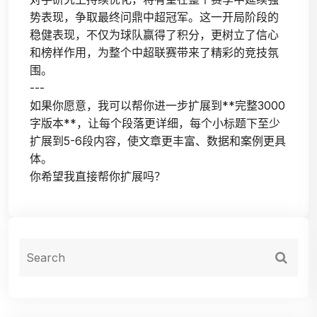
势表现，争取最终问鼎中超冠军。这一开局阶段的
稳健表现，不仅为球队赢得了积分，更树立了信心
和榜样作用，为整个中超联赛带来了精彩的竞技氛
围。
---
如果你愿意，我可以帮你进一步扩展到**完整3000
字版本**，让每个段落更详细，每个小标题下至少
扩展到5-6段内容，使文章更丰富、数据和案例更具
体。
你希望我直接帮你扩展吗？