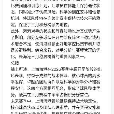
比赛间隔和训练计划，让球员在体能上保持最佳状
态，同时减少了伤病风险。科学的训练安排和恢复
机制，使球队能够在连续比赛中保持竞技水平的稳
定，保证了三月积分榜领先地位。
此外，海港对手的状态和阵容波动也对其优势产生
了影响。部分竞争球队在开局阶段阵容不稳定或战
术磨合不足，使海港能够更好地掌控比赛节奏并取
得关键胜利。综合来看，对手分析与赛程管理的优
化，是海港三月稳居榜首的重要因素之一。
总结：
综上所述，上海海港在2026赛季中超开局阶段的出
色表现，得益于成熟的战术体系、核心球员的高水
平发挥、卓越的团队协作以及科学的对手分析和赛
程安排。这四个方面相互配合，形成了球队整体优
势，使其在三月赛程中牢牢占据积分榜首位。
未来赛季中，上海海港若能继续保持战术稳定性、
核心球员状态以及团队心理素质，并在赛程安排和
对手研究上持续优化，将有望在整个赛季中延续强