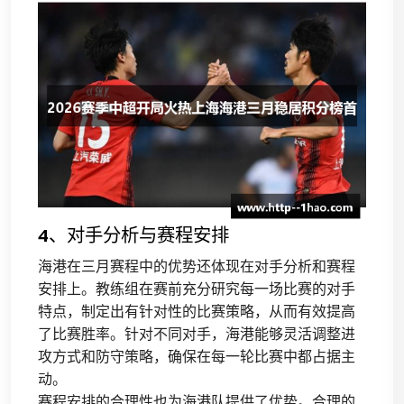
4、对手分析与赛程安排
海港在三月赛程中的优势还体现在对手分析和赛程
安排上。教练组在赛前充分研究每一场比赛的对手
特点，制定出有针对性的比赛策略，从而有效提高
了比赛胜率。针对不同对手，海港能够灵活调整进
攻方式和防守策略，确保在每一轮比赛中都占据主
动。
赛程安排的合理性也为海港队提供了优势。合理的