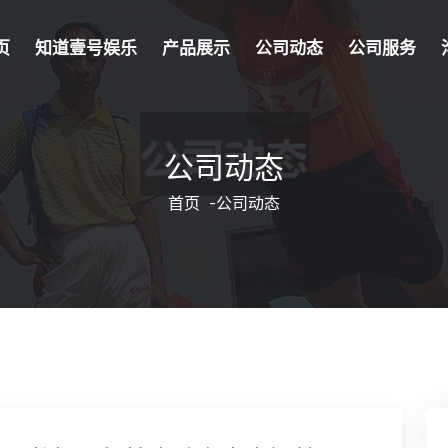
页
知道壹号娱乐
产品展示
公司动态
公司服务
公司动态
首页
-
公司动态