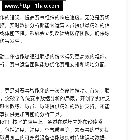
作的错误，提高赛事组织的响应速度。无论是赛场
控，实时数据分析都能为运营人员提供最精准的信
或体能下降，系统会立刻反馈给医疗团队，确保球
伤害发生。
勤工作也能够通过联想的技术得到更高效的组织。
析，赛事运营团队能够优化赛程安排和场地分配，
，更是对赛事智能化的一次革命性推动。首先，联
术，突破了传统赛事数据分析的局限，开创了实时反
够为教练、球员、球迷提供精准的数据支持，还能
事提供更加智能的分析工具。
IoT）技术的应用上。通过在球场内外布设传感
，包括温度、湿度、空气质量等，为赛事的举办提
球员身上的可穿戴设备也能够实时传输运动数据，