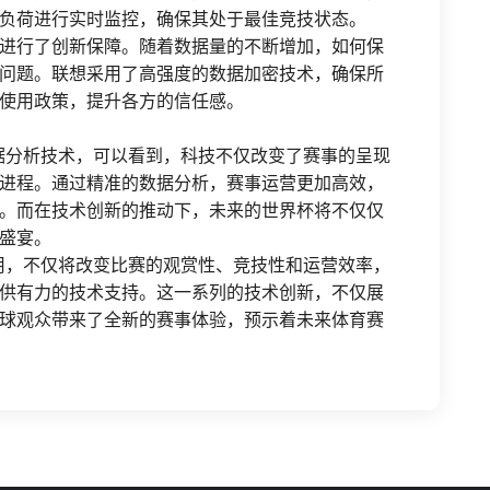
负荷进行实时监控，确保其处于最佳竞技状态。
进行了创新保障。随着数据量的不断增加，如何保
问题。联想采用了高强度的数据加密技术，确保所
使用政策，提升各方的信任感。
数据分析技术，可以看到，科技不仅改变了赛事的呈现
进程。通过精准的数据分析，赛事运营更加高效，
。而在技术创新的推动下，未来的世界杯将不仅仅
盛宴。
应用，不仅将改变比赛的观赏性、竞技性和运营效率，
供有力的技术支持。这一系列的技术创新，不仅展
球观众带来了全新的赛事体验，预示着未来体育赛