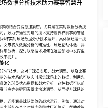
时球场数据分析技术助力赛事智慧升
育赛事的结合变得愈加紧密，尤其是在实时数据分析技
司，致力于通过先进的技术支持世界杯赛事的智慧
6世界杯实时球场数据分析技术展开，具体阐述这一技
。文章将从数据分析的精准性、球迷互动体验、赛
详细分析，探讨联想技术如何在这些领域中发挥重
效率提升。
能化
数据分析技术，这对于球员表现、战术调整、以及比赛
示的技术系统可以实时采集球场上的数据，利用先
准确的球员状态数据和战术分析。这种数据可以帮
赛节奏等关键因素做出快速调整，从而提升球队的
据，还能涵盖球队整体的战术运行。例如，通过对
示出球队在某个时段内的整体压迫情况，帮助教练