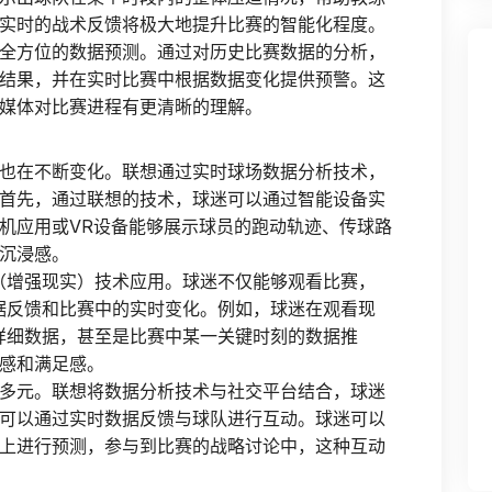
实时的战术反馈将极大地提升比赛的智能化程度。
全方位的数据预测。通过对历史比赛数据的分析，
结果，并在实时比赛中根据数据变化提供预警。这
媒体对比赛进程有更清晰的理解。
也在不断变化。联想通过实时球场数据分析技术，
首先，通过联想的技术，球迷可以通过智能设备实
机应用或VR设备能够展示球员的跑动轨迹、传球路
沉浸感。
（增强现实）技术应用。球迷不仅能够观看比赛，
据反馈和比赛中的实时变化。例如，球迷在观看现
详细数据，甚至是比赛中某一关键时刻的数据推
感和满足感。
多元。联想将数据分析技术与社交平台结合，球迷
可以通过实时数据反馈与球队进行互动。球迷可以
上进行预测，参与到比赛的战略讨论中，这种互动