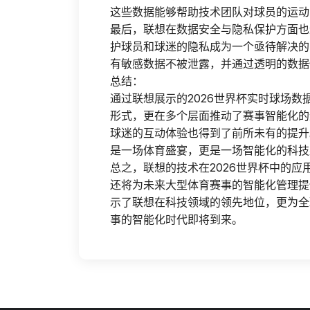
这些数据能够帮助技术团队对球员的运动
最后，联想在数据安全与隐私保护方面也
护球员和球迷的隐私成为一个亟待解决的
有敏感数据不被泄露，并通过透明的数据
总结：
通过联想展示的2026世界杯实时球场
形式，更在多个层面推动了赛事智能化的
球迷的互动体验也得到了前所未有的提升
是一场体育盛宴，更是一场智能化的科技
总之，联想的技术在2026世界杯中的
还将为未来大型体育赛事的智能化管理提
示了联想在科技领域的领先地位，更为全
事的智能化时代即将到来。