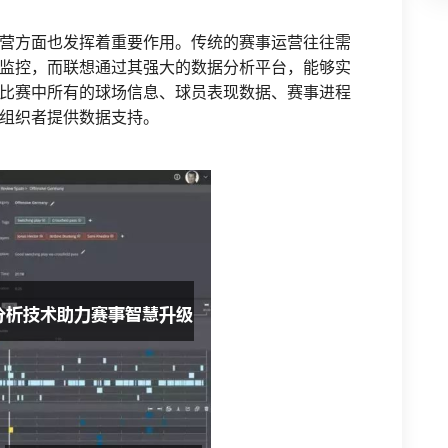
营方面也发挥着重要作用。传统的赛事运营往往需
监控，而联想通过其强大的数据分析平台，能够实
比赛中所有的球场信息、球员表现数据、赛事进程
组织者提供数据支持。