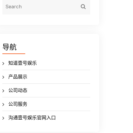
导航
知道壹号娱乐
产品展示
公司动态
公司服务
沟通壹号娱乐官网入口