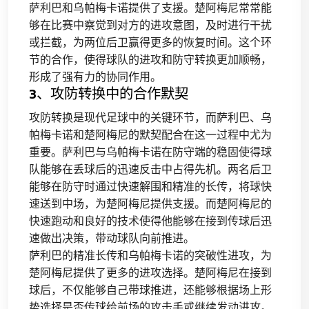
萨利巴和乌帕梅卡诺提供了支援。楚阿梅尼常常能
够在比赛中察觉到对方的进攻意图，及时进行干扰
或拦截，为两位后卫赢得更多的恢复时间。这个环
节的合作，使得球队的进攻和防守转换更加顺畅，
形成了强有力的协同作用。
3、攻防转换中的合作默契
攻防转换是现代足球中的关键环节，而萨利巴、乌
帕梅卡诺和楚阿梅尼的默契配合在这一过程中尤为
重要。萨利巴与乌帕梅卡诺在防守端的稳固使得球
队能够在丢球后的迅速反击中占得先机。两名后卫
能够在防守时通过快速解围和精准的长传，将球快
速送到中场，为楚阿梅尼提供支援。而楚阿梅尼的
快速跑动和良好的技术使得他能够在接到传球后迅
速做出决策，带动球队向前推进。
萨利巴的精准长传和乌帕梅卡诺的突破性进攻，为
楚阿梅尼提供了更多的进攻选择。楚阿梅尼在接到
球后，不仅能够自己带球推进，还能够根据场上形
势选择是否传球给前场的攻击手或继续发动进攻。