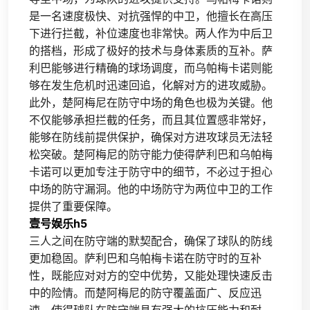
是一名速度极快、对抗强悍的中卫，他擅长在高压
下进行拦截，补位速度也非常快。两人作为中后卫
的搭档，形成了极好的技术与身体素质的互补。萨
利巴能够进行精确的球场调度，而乌帕梅卡诺则能
够在发生危机时迅速回追，化解对方的进攻威胁。
此外，楚阿梅尼在防守中场的角色也极为关键。他
不仅能够承担拦截的任务，而且其位置感非常好，
能够在防线前提供保护，确保对方进攻球员无法轻
松突破。楚阿梅尼的防守能力使得萨利巴和乌帕梅
卡诺可以更加专注于防守中的细节，不必过于担心
中场的防守漏洞。他的中场防守为两位中卫的工作
提供了重要保障。
壹号娱乐h5
三人之间在防守端的默契配合，确保了球队的防线
更加稳固。萨利巴和乌帕梅卡诺在防守时的互补
性，既能应对对方的空中优势，又能处理快速反击
中的险情。而楚阿梅尼的防守覆盖面广、反应迅