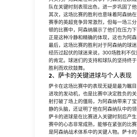
队在关键时刻表现出色，进一步巩固了他
其次，这场比赛的胜利也意味着阿森纳在
赛季的英超竞争异常激烈，但每一场三分
顿的比赛中，阿森纳展示了他们在压力下
正是这种冷静和精确的体现，这也为阿森
最后，这场比赛的胜利对于阿森纳的球迷
经历过起伏的球迷来说，300场胜利不
的肯定。球迷们的支持和球队的坚持终于
胜利而欢欣鼓舞。
2、萨卡的关键进球与个人表现
萨卡在这场比赛中的表现无疑是最为瞩目
进攻的发动机，也是比赛中决定胜负的关
射打破了场上的僵局，为阿森纳带来了宝
静的头脑，还证明了他在阿森纳队中的领
萨卡的进球是在比赛进入关键时刻后产生
赛中的心态非常成熟，能够在紧张的比赛
是阿森纳战术体系中的关键人物。萨卡的