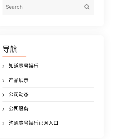
导航
知道壹号娱乐
产品展示
公司动态
公司服务
沟通壹号娱乐官网入口