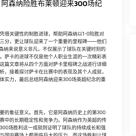
 阿森纳险胜布莱顿迎来300场纪
凭借关键性的制胜进球，帮助阿森纳以1-0险胜对
三分，更让球队迎来了一个重要的里程碑——他们
阿森纳来说意义非凡，不仅展示了球队在关键时刻的
。萨卡的进球不仅是他个人职业生涯的一次精彩表
这篇文章将从四个方面对萨卡里程碑之战进行详细
析，接着探讨萨卡在比赛中的表现及其个人成就，
体实力，最后总结阿森纳迎来300场英超纪念的重
要的象征意义。首先，它是阿森纳历史上的第300
赛中的长期稳定性和竞争力。阿森纳作为英超的传
300场胜利这一成就则证明了球队的持续成长和强
与国内赛场上都面临巨大的压力，而这场胜利让球