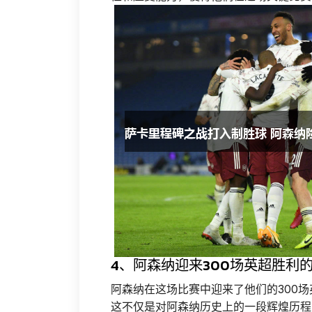
4、阿森纳迎来300场英超胜利
阿森纳在这场比赛中迎来了他们的300
这不仅是对阿森纳历史上的一段辉煌历程