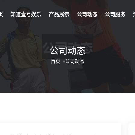
页
知道壹号娱乐
产品展示
公司动态
公司服务
公司动态
首页
-
公司动态