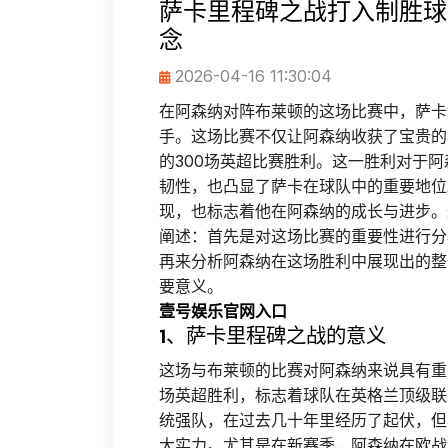
萨卡里程碑之战打入制胜球
念
2026-04-16 11:30:04
在阿森纳对阵布莱顿的这场比赛中，萨卡
手。这场比赛不仅让阿森纳收获了宝贵的
的300场英超比赛胜利。这一胜利对于
韧性，也凸显了萨卡在球队中的重要地位
现，也标志着他在阿森纳的成长与进步。
阐述：首先是对这场比赛的重要性进行分
再来分析阿森纳在这场胜利中展现出的整
要意义。
壹号娱乐官网入口
1、萨卡里程碑之战的意义
这场与布莱顿的比赛对阿森纳来说具有重
场英超胜利，标志着球队在英格兰顶级联
统强队，在过去几十年里经历了起伏，但
大实力。尤其是在新赛季，阿森纳在欧战