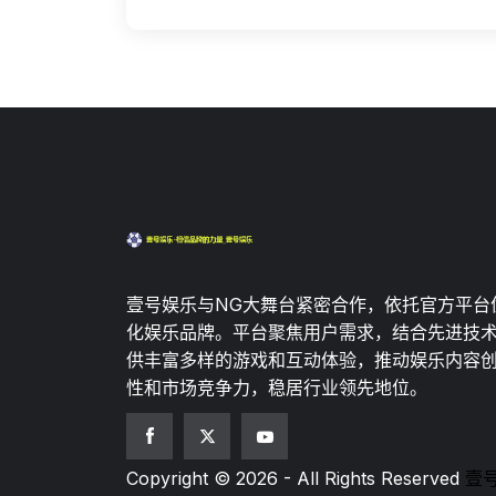
壹号娱乐与NG大舞台紧密合作，依托官方平台
化娱乐品牌。平台聚焦用户需求，结合先进技
供丰富多样的游戏和互动体验，推动娱乐内容
性和市场竞争力，稳居行业领先地位。
Copyright © 2026 - All Rights Reserved
壹号