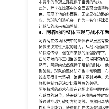
本赛季的争冠之路提供了宝贵的动力。
此外，萨卡在比赛中的全面表现也值得称
色，展现了他的多面性。无论是在边路的
应，为球队创造机会。作为一名年轻球员
让球队的未来充满希望。
3、阿森纳的整体表现与战术布
阿森纳在这场比赛中的整体表现虽然有些
员做出决定性贡献的能力。从战术层面来
和快速传球，但在布莱顿的顽强防守下，
在防守端的布置相当紧密，使得阿森纳在
然而，阿森纳依然保持了足够的耐心，他
到破绽。球队的整体防守也非常稳固，布
线表现得非常坚韧，确保了零封对手。尤
静和控制力是决定比赛胜负的关键。
阿尔特塔的战术布置在这场比赛中同样得
和球员的站位，使得球队在攻防转换时保
够通过控球打破对方的防线。虽然阿森纳
性和应变能力，使得他们在这场关键比赛