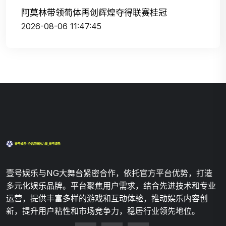
阿莫林带领葡体再创辉煌夺得联赛桂冠
2026-08-06 11:47:45
壹号娱乐与NG大舞台紧密合作，依托官方平台优势，打造
多元化娱乐品牌。平台聚焦用户需求，结合先进技术和专业
运营，提供丰富多样的游戏和互动体验，推动娱乐内容创
新，提升用户粘性和市场竞争力，稳居行业领先地位。