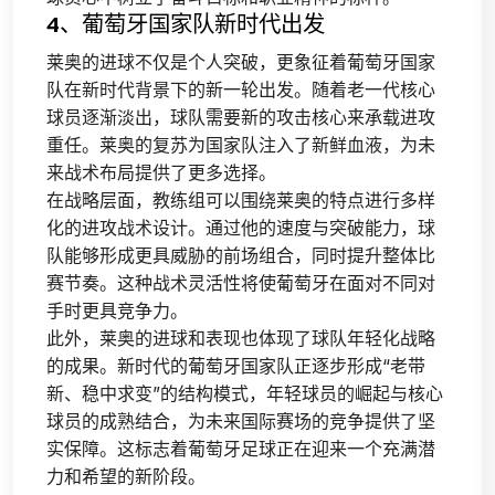
4、葡萄牙国家队新时代出发
莱奥的进球不仅是个人突破，更象征着葡萄牙国家
队在新时代背景下的新一轮出发。随着老一代核心
球员逐渐淡出，球队需要新的攻击核心来承载进攻
重任。莱奥的复苏为国家队注入了新鲜血液，为未
来战术布局提供了更多选择。
在战略层面，教练组可以围绕莱奥的特点进行多样
化的进攻战术设计。通过他的速度与突破能力，球
队能够形成更具威胁的前场组合，同时提升整体比
赛节奏。这种战术灵活性将使葡萄牙在面对不同对
手时更具竞争力。
此外，莱奥的进球和表现也体现了球队年轻化战略
的成果。新时代的葡萄牙国家队正逐步形成“老带
新、稳中求变”的结构模式，年轻球员的崛起与核心
球员的成熟结合，为未来国际赛场的竞争提供了坚
实保障。这标志着葡萄牙足球正在迎来一个充满潜
力和希望的新阶段。