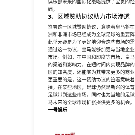
俱乐部未来的国际化战略提供了宝贵的经
础。
3、区域赞助协议助力市场渗透
签署这一区域赞助协议，意味着皇马将在
洲和非洲市场已经成为全球足球的重要阵
此举无疑是为了更好地迎合这些市场的需
通过这一协议，皇马能够加强与当地企业
市场。例如，在中国和印度等市场，皇马
的渠道和影响力，在短时间内实现品牌的
区的知名度，还能够为其带来更多的商业
更重要的是，这一赞助协议的签署意味着
播。在某些地区，足球仍然是新兴的体育
足球带到这些市场，同时也为当地的足球
马未来的全球市场扩张提供更多的机会。
一号娱乐