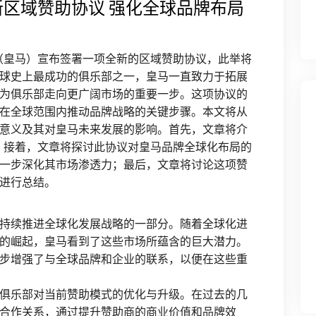
新区域赞助协议 强化全球品牌布局
里（皇马）宣布签署一项全新的区域赞助协议，此举将
球史上最成功的俱乐部之一，皇马一直致力于拓展
为俱乐部走向更广阔市场的重要一步。这项协议的
在全球范围内推动品牌战略的关键步骤。本文将从
意义及其对皇马未来发展的影响。首先，文章将介
议；接着，文章将探讨此协议对皇马品牌全球化布局的
一步深化其市场渗透力；最后，文章将讨论这项赞
进行总结。
持续推进全球化发展战略的一部分。随着全球化进
的崛起，皇马看到了这些市场所蕴含的巨大潜力。
步增强了与全球品牌和企业的联系，以便在这些重
俱乐部对当前赞助模式的优化与升级。在过去的几
合作关系，通过提升赞助商的商业价值和品牌效