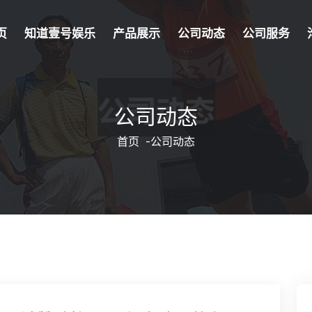
页
知道壹号娱乐
产品展示
公司动态
公司服务
公司动态
首页
-
公司动态