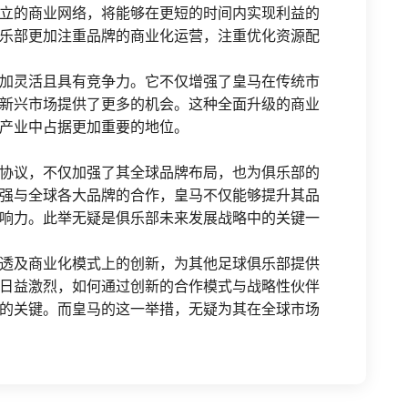
立的商业网络，将能够在更短的时间内实现利益的
乐部更加注重品牌的商业化运营，注重优化资源配
加灵活且具有竞争力。它不仅增强了皇马在传统市
新兴市场提供了更多的机会。这种全面升级的商业
产业中占据更加重要的地位。
协议，不仅加强了其全球品牌布局，也为俱乐部的
强与全球各大品牌的合作，皇马不仅能够提升其品
响力。此举无疑是俱乐部未来发展战略中的关键一
透及商业化模式上的创新，为其他足球俱乐部提供
日益激烈，如何通过创新的合作模式与战略性伙伴
的关键。而皇马的这一举措，无疑为其在全球市场