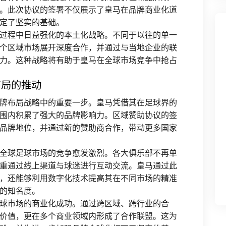
。此次协议的签署不仅展示了皇马在品牌商业化道
定了坚实的基础。
过程中日益强化的本土化战略。不同于以往的单一
个区域市场展开深度合作，并通过与当地企业的联
力。这种战略将有助于皇马在全球市场竞争中抢占
布局的推动
牌布局战略中的重要一步。皇马凭借其在足球界的
围内积累了强大的品牌影响力。区域赞助协议的签
品牌地位，并通过新的赞助商合作，带动更多国家
全球足球市场的竞争愈发激烈。各大俱乐部不再单
重通过线上渠道与球迷进行互动交流。皇马通过此
，还能够利用数字化技术提高其在不同市场的精准
的知名度。
球市场的商业化成功。通过跨区域、跨行业的合
价值，更在多个商业领域内形成了合作联盟。这为