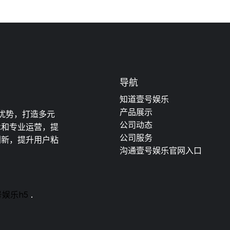
导航
知道壹号娱乐
产品展示
优势，打造多元
公司动态
术和专业运营，提
公司服务
创新，提升用户粘
沟通壹号娱乐官网入口
娱乐h5
.