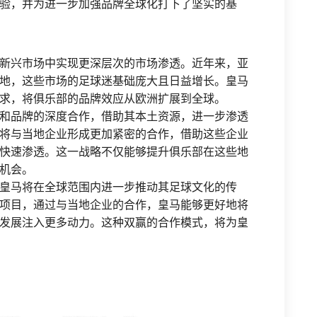
验，并为进一步加强品牌全球化打下了坚实的基
新兴市场中实现更深层次的市场渗透。近年来，亚
地，这些市场的足球迷基础庞大且日益增长。皇马
求，将俱乐部的品牌效应从欧洲扩展到全球。
和品牌的深度合作，借助其本土资源，进一步渗透
将与当地企业形成更加紧密的合作，借助这些企业
快速渗透。这一战略不仅能够提升俱乐部在这些地
机会。
皇马将在全球范围内进一步推动其足球文化的传
项目，通过与当地企业的合作，皇马能够更好地将
发展注入更多动力。这种双赢的合作模式，将为皇