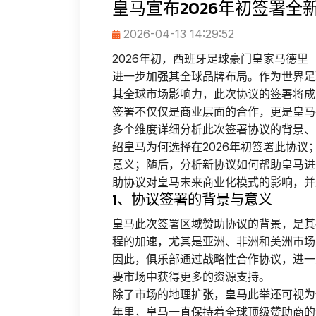
皇马宣布2026年初签署全
2026-04-13 14:29:52
2026年初，西班牙足球豪门皇家马德
进一步加强其全球品牌布局。作为世界足
其全球市场影响力，此次协议的签署将成
签署不仅仅是商业层面的合作，更是皇马
多个维度详细分析此次签署协议的背景、
绍皇马为何选择在2026年初签署此协
意义；随后，分析新协议如何帮助皇马进
助协议对皇马未来商业化模式的影响，并
1、协议签署的背景与意义
皇马此次签署区域赞助协议的背景，是其
程的加速，尤其是亚洲、非洲和美洲市场
因此，俱乐部通过战略性合作协议，进一
要市场中获得更多的资源支持。
除了市场的地理扩张，皇马此举还可视为
年里，皇马一直保持着全球顶级赞助商的