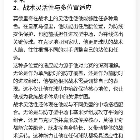
条件。
2、战术灵活性与多位置适应
莫德里奇在战术上的灵活性使他能够胜任多种角
色。在皇家马德里，他既能出任后腰位置，为防线
提供保护，也能前插担任进攻型中场，为锋线送出
关键传球。在克罗地亚国家队，他更是球队的战术
大脑，往往根据不同的对手调整自己的站位和任
务。
这种多位置的适应能力源于他对比赛的深刻理解。
无论是作为单后腰时的防守覆盖，还是作为前腰时
的进攻组织，他都能根据战术需要调整自己的表
现。这不仅让他在球队中始终保持核心地位，也让
他成为教练战术体系中的关键拼图。
战术灵活性还体现在他能与不同类型的中场搭档配
合。无论是与防守型中场卡塞米罗组成攻守平衡的
组合，还是与克罗斯并肩形成传控核心，莫德里奇
都能完美融合，既发挥自身特长，又带动整体的战
术运转。这种能力让他在任何球队都极具适应性和