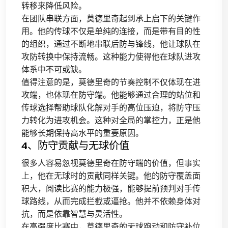
转移来降低风险。
在团队串联方面，莫德里奇起到承上启下的关键作
用。他的传球不仅是单纯的连接，而是带有目的性
的组织，通过不断地串联后防与锋线，他让球队在
攻防转换中保持流畅。这种能力使得他在球队进攻
体系中不可或缺。
值得注意的是，莫德里奇的节奏控制不仅体现在进
攻端，也体现在防守端。他能够通过合理的站位和
传球选择帮助球队化解对手的高位压迫，将防守压
力转化为进攻机会。这种对全局的掌控力，正是他
能够长期保持高水平的重要原因。
4、防守贡献与无球价值
很多人容易忽视莫德里奇在防守端的价值，但事实
上，他在无球时的贡献同样关键。他的防守覆盖面
积大，阅读比赛的能力极强，能够提前预判对手传
球路线，从而完成拦截或逼抢。他并不依赖身体对
抗，而是依靠智慧与灵活性。
在高强度比赛中，莫德里奇的无球跑动和防守补位