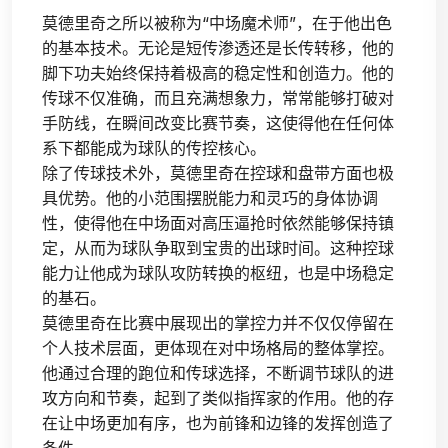
莫德里奇之所以被称为“中场魔术师”，在于他出色
的基本技术。无论是短传渗透还是长传转移，他的
脚下功夫始终保持着极高的稳定性和创造力。他的
传球不仅准确，而且充满想象力，常常能够打破对
手防线，在瞬间改变比赛节奏，这使得他在任何体
系下都能成为球队的传控核心。
除了传球技术外，莫德里奇在控球和盘带方面也极
具优势。他的小范围摆脱能力和灵巧的身体协调
性，使得他在中场面对高压逼抢时依然能够保持镇
定，从而为球队争取到宝贵的出球时间。这种控球
能力让他成为球队攻防转换的枢纽，也是中场稳定
的基石。
莫德里奇在比赛中展现出的掌控力并不仅仅停留在
个人技术层面，更体现在对中场格局的整体掌控。
他通过合理的跑位和传球选择，不断调节球队的进
攻方向和节奏，起到了类似指挥家的作用。他的存
在让中场更加有序，也为前锋和边锋的发挥创造了