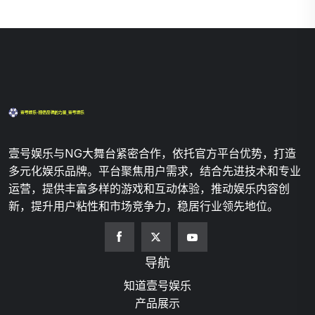
壹号娱乐与NG大舞台紧密合作，依托官方平台优势，打造
多元化娱乐品牌。平台聚焦用户需求，结合先进技术和专业
运营，提供丰富多样的游戏和互动体验，推动娱乐内容创
新，提升用户粘性和市场竞争力，稳居行业领先地位。
导航
知道壹号娱乐
产品展示