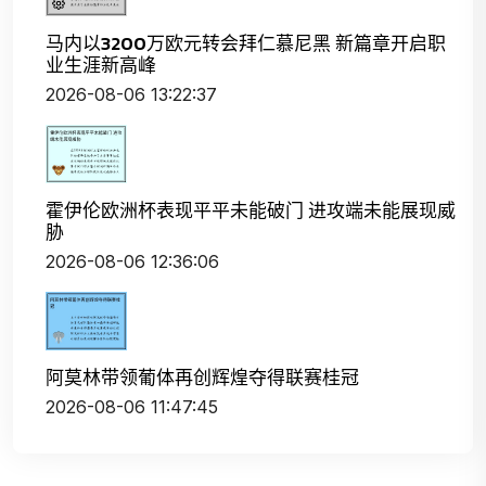
马内以3200万欧元转会拜仁慕尼黑 新篇章开启职
业生涯新高峰
2026-08-06 13:22:37
霍伊伦欧洲杯表现平平未能破门 进攻端未能展现威
胁
2026-08-06 12:36:06
阿莫林带领葡体再创辉煌夺得联赛桂冠
2026-08-06 11:47:45