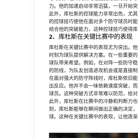
力。他的加速启动非常迅猛，一旦开始突
此外，库杜斯的控球能力非常出色，尤其
的控球技巧使他在面对多个防守球员时能
结合他的突破能力，这种控球技巧使得库
2、库杜斯在关键比赛中的表现
库杜斯在关键比赛中的表现尤为突出。他
时刻为球队提供解决方案。在一些重要的
球队带来希望。例如，在对阵一些防守稳
的防线，为队友创造进攻机会或是直接制
在面对强大的防守阵线时，库杜斯依旧能
出反应。他并不会一味依赖速度突破，而
球员。这种突破方式非常难以防范，给对
此外，库杜斯在比赛中的冷静和判断力也
刻，库杜斯能够在瞬间做出正确的决定，
球。这种在关键比赛中的表现，让他逐渐