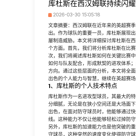
库杜斯在西汉姆联持续闪耀
2026-03-30 15:05:18
文章摘要：西汉姆联在近年来的英超赛季
出。作为球队的重要一员，库杜斯展现出
屡制造威胁。本文将详细探讨库杜斯在西
个方面。首先，我们将分析库杜斯在比赛
次，我们将阐述库杜斯如何在关键比赛中
如何与队友配合，形成默契的进攻体系；
方向。通过这些层面的分析，本文将全面
出色的个人能力与智慧，继续在英超赛场
1、库杜斯的个人技术特点
库杜斯作为一名进攻型球员，其最大的特
分细腻，无论是在狭小空间还是大场面下
出色，在面对防守球员时，他能够通过快
线。这种能力不仅让他能够轻松过掉防守
另外，库杜斯的加速能力也是他突破的重
守球员，这种突然的速度变化使得防守球