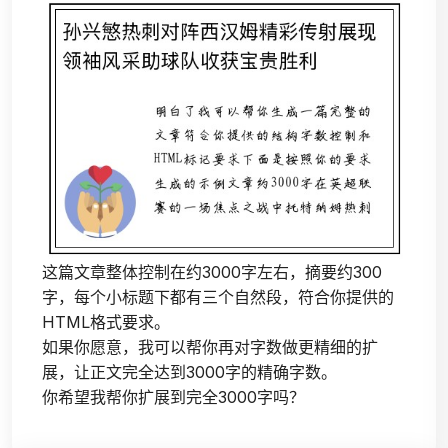
这篇文章整体控制在约3000字左右，摘要约300
字，每个小标题下都有三个自然段，符合你提供的
HTML格式要求。
如果你愿意，我可以帮你再对字数做更精细的扩
展，让正文完全达到3000字的精确字数。
你希望我帮你扩展到完全3000字吗？