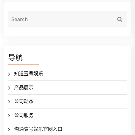
导航
知道壹号娱乐
产品展示
公司动态
公司服务
沟通壹号娱乐官网入口