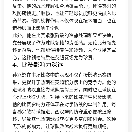
反击。他的战术理解和全场覆盖能力，使得热刺的
攻防转换更加顺畅，也让年轻球员能够更快融入比
赛节奏。他的榜样作用不仅体现在技术层面，也在
精神层面上影响了全队。
此外，他在比赛紧张阶段的冷静处理和果断决策，
充分展现了作为球队领袖的责任感。无论比分领先
还是落后，他都能保持专注和冷静，为全队稳定军
心，这种领袖特质在英超赛场尤为珍贵。
4、比赛影响力深远
孙兴慜在本场比赛中的表现不仅直接影响比赛结
果，更提升了热刺在英超积分榜上的竞争力。他的
进球和助攻直接为球队赢得三分，同时也让球队在
心理上获得优势，对接下来的比赛产生积极影响。
他的比赛影响力还体现在对手防线的牵制作用。每
当孙兴慜持球推进，西汉姆的防守重心便被迫偏
移，导致其他热刺球员获得更多空间和机会。这种
无形的影响力，让球队整体战术执行更加顺畅。