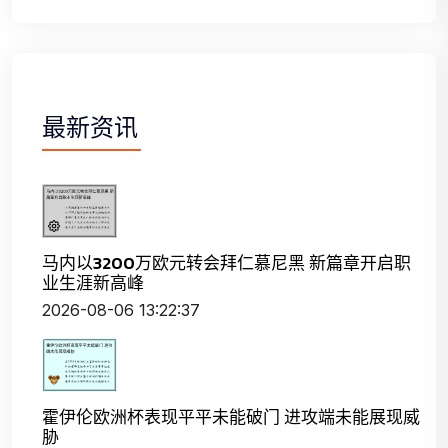
最新资讯
马内以3200万欧元转会拜仁慕尼黑 新篇章开启职
业生涯新高峰
2026-08-06 13:22:37
霍伊伦欧洲杯表现平平未能破门 进攻端未能展现威
胁