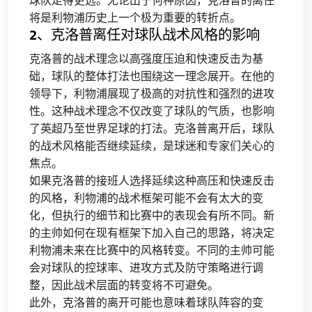
球队走得更远。无论出于何种原因，克洛普的离任
将是利物浦历史上一个极为重要的转折点。
2、克洛普离任对球队战术风格的影响
克洛普的战术理念以高强度压迫和快速反击为基
础，球队的整体打法也围绕这一理念展开。在他的
领导下，利物浦展现了极高的对抗性和强烈的进攻
性。这种战术理念不仅改变了球队的气质，也影响
了英超乃至世界足球的打法。克洛普离开后，球队
的战术风格能否继续延续，是球迷和专家们关心的
焦点。
如果克洛普的接班人选择延续这种高压和快速反击
的风格，利物浦的战术框架可能不会有太大的变
化，但执行的细节和比赛中的表现会有所不同。新
的主帅如何在现有框架下加入自己的思路，将决定
利物浦未来在比赛中的风格转变。不同的主帅可能
会对球队的控球率、进攻方式及防守策略进行调
整，因此战术层面的转变将不可避免。
此外，克洛普的离开可能也意味着球队阵容的变