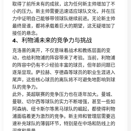
取得了前所未有的成就，这为任何新主帅增加了不
小的压力。新主帅需要迅速适应球队文化，并在压
力中证明自己能够带领球队继续前进。无论新主帅
最终是谁，都将承载着巨大的期望，这无疑增加了
接任的悬念。
4、利物浦未来的竞争力与挑战
克洛普的离开，不仅意味着战术和教练层面的变
动，也给利物浦的阵容带来了考验。当前，利物浦
的阵容中仍有不少经验丰富的球员，但年龄问题已
逐渐显现。萨拉赫、亨德森等球员的职业生涯进入
尾声，这些核心球员的离队将不可避免地影响到球
队的竞争力。
此外，英超联赛的竞争压力也在逐年加大。曼城、
曼联、切尔西等球队的实力不断增强，甚至一些如
阿森纳、纽卡斯尔等黑马球队的崛起，都使得利物
浦面临着更为激烈的竞争。新主帅和管理层需要迅
速补充球队的薄弱环节，特别是在中场和防线上的
深度和质量。