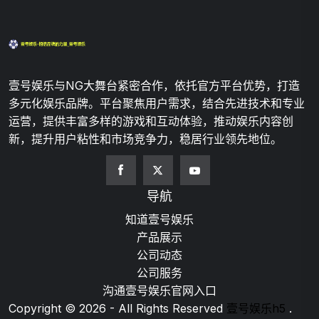
壹号娱乐与NG大舞台紧密合作，依托官方平台优势，打造
多元化娱乐品牌。平台聚焦用户需求，结合先进技术和专业
运营，提供丰富多样的游戏和互动体验，推动娱乐内容创
新，提升用户粘性和市场竞争力，稳居行业领先地位。
导航
知道壹号娱乐
产品展示
公司动态
公司服务
沟通壹号娱乐官网入口
Copyright © 2026 - All Rights Reserved
壹号娱乐h5
.