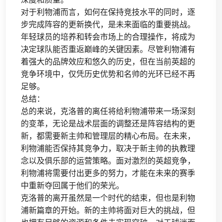
对于利物浦而言，如何在保持竞技水平的同时，逐
步完成阵容的更新换代，是未来面临的重要挑战。
年轻球员的培养和转会市场上的合理操作，将成为
决定球队能否重返巅峰的关键因素。尽管利物浦有
着强大的品牌效应和悠久的历史，但在当前英超的
竞争环境中，仅凭历史优势和名帅的光环已经不再
足够。
总结：
总的来说，克洛普的离任将给利物浦带来一场深刻
的变革，无论是战术层面的调整还是阵容结构的更
新，都需要新主帅和管理层的精心布局。在未来，
利物浦能否保持其竞争力，取决于新主帅的执教理
念以及俱乐部的运营策略。面对激烈的英超竞争，
利物浦将需要付出更多的努力，才能在未来的赛季
中重新夺回属于他们的荣光。
克洛普的离开虽然是一个时代的结束，但也是利物
浦新篇章的开始。新的主帅将面对巨大的挑战，但