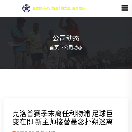
公司动态
首页
-
公司动态
克洛普赛季末离任利物浦 足球巨
变在即 新主帅接替悬念扑朔迷离