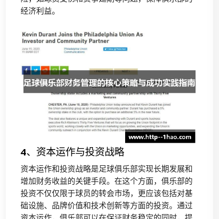
经济利益。
4、资本运作与投资战略
资本运作和投资战略是足球俱乐部实现长期发展和
增加财务收益的关键手段。在这个方面，俱乐部的
投资不仅仅限于球员的转会市场，更应该包括对基
础设施、品牌价值和技术创新等方面的投资。通过
资本运作，俱乐部可以在保证财务稳定的同时，提