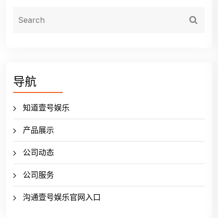
导航
知道壹号娱乐
产品展示
公司动态
公司服务
沟通壹号娱乐官网入口