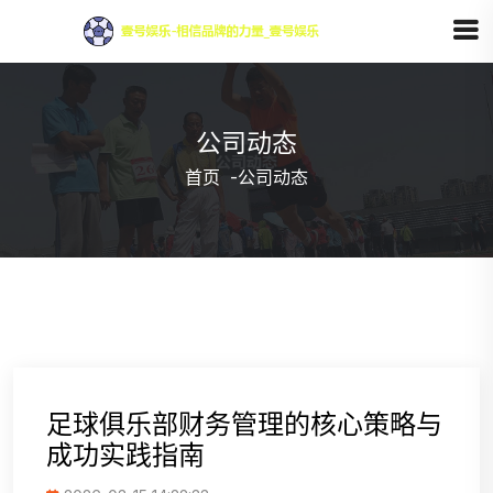
公司动态
首页
-
公司动态
足球俱乐部财务管理的核心策略与
成功实践指南