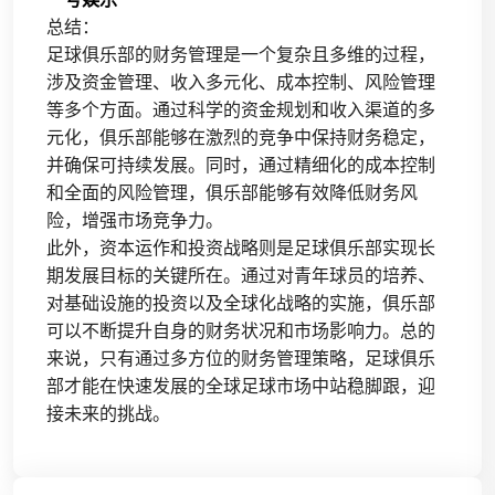
总结：
足球俱乐部的财务管理是一个复杂且多维的过程，
涉及资金管理、收入多元化、成本控制、风险管理
等多个方面。通过科学的资金规划和收入渠道的多
元化，俱乐部能够在激烈的竞争中保持财务稳定，
并确保可持续发展。同时，通过精细化的成本控制
和全面的风险管理，俱乐部能够有效降低财务风
险，增强市场竞争力。
此外，资本运作和投资战略则是足球俱乐部实现长
期发展目标的关键所在。通过对青年球员的培养、
对基础设施的投资以及全球化战略的实施，俱乐部
可以不断提升自身的财务状况和市场影响力。总的
来说，只有通过多方位的财务管理策略，足球俱乐
部才能在快速发展的全球足球市场中站稳脚跟，迎
接未来的挑战。