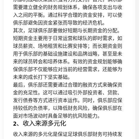
需要建立健全的财务规划体系，确保各项支出与收
入之间的平衡。通过科学合理的资金安排，可以使
俱乐部避免因资金紧张而导致的经济危机。
其次，足球俱乐部要做好短期与长期资金的分配。
短期资金主要用于日常运营和球队的即时需求，如
球员薪资、场地租赁和比赛安排等；而长期资金则
用于俱乐部的基础设施建设和品牌战略，甚至是未
来的球员转会和培养体系。有效的资金规划能够确
保俱乐部不仅能够应对当前的经营需求，还能够为
未来的成长打下坚实基础。
最后，俱乐部还需要通过合理的融资方式来确保资
金的充足性。这可以通过吸引外部投资者、贷款、
发行债券等方式进行资本运作。同时，俱乐部应保
持较低的负债率，以降低财务风险，确保俱乐部在
面对市场波动时具备足够的抗风险能力。
2、收入来源多元化
收入来源的多元化是保证足球俱乐部财务可持续发