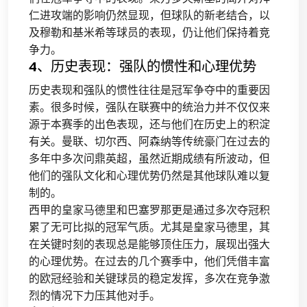
仁进攻端的影响仍然显现，但球队的新老结合，以
及穆勒和基米希等球员的表现，仍让他们保持着竞
争力。
4、历史表现：强队的惯性和心理优势
历史表现和强队的惯性往往是冠军争夺中的重要因
素。很多时候，强队在联赛中的统治力并不仅仅来
源于本赛季的出色表现，还与他们在历史上的积淀
有关。曼联、切尔西、阿森纳等传统豪门在过去的
多年中多次问鼎英超，虽然近期成绩有所波动，但
他们的强队文化和心理优势仍然是其他球队难以复
制的。
西甲的皇家马德里和巴塞罗那更是通过多次夺冠积
累了无可比拟的冠军气质。尤其是皇家马德里，其
在关键时刻的表现总是能够顶住压力，展现出强大
的心理优势。在过去的几个赛季中，他们凭借丰富
的欧冠经验和关键球员的稳定发挥，多次在竞争激
烈的情况下力压其他对手。