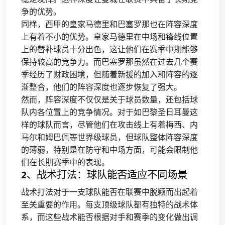
争的优势。
同样，西甲的皇家马德里和巴塞罗那也在阵容深度
上有着不小的优势。皇家马德里在中场和锋线位置
上的替补球员十分出色，这让他们在赛季中期能够
保持较高的竞争力。而巴塞罗那虽然在过去几个赛
季经历了财政困境，但随着新援的加入和阵容的逐
渐整合，他们的阵容深度也逐步恢复了强大。
然而，阵容深度不仅仅是关于球员数量，还包括球
队内各位置上的竞争情况。对于如巴黎圣日耳曼这
样的球队而言，尽管他们在攻击线上有着梅西、内
马尔和姆巴佩等世界级球员，但球队整体阵容深度
的薄弱，特别是在防守和中场方面，可能会限制他
们在长期赛季中的表现。
2、战术打法：球队能否适应不同场景
战术打法对于一支球队能否在联赛中脱颖而出起着
至关重要的作用。每支顶级球队都有独特的战术体
系，而这些战术能否根据对手和赛季的变化做出调