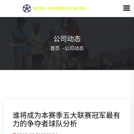
公司动态
首页
-
公司动态
谁将成为本赛季五大联赛冠军最有
力的争夺者球队分析