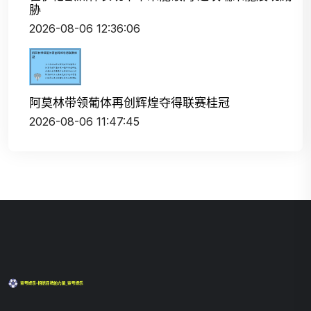
胁
2026-08-06 12:36:06
阿莫林带领葡体再创辉煌夺得联赛桂冠
2026-08-06 11:47:45