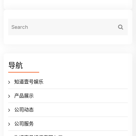
导航
知道壹号娱乐
产品展示
公司动态
公司服务