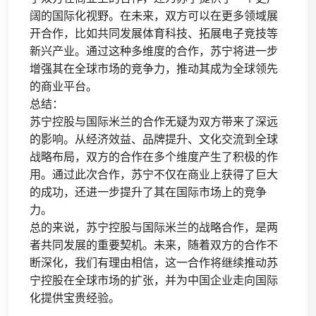
阔的国际化视野。在未来，双方可以在更多领域展
开合作，比如共同发展体育科技、拓展电子竞技等
新兴产业。通过这种多维度的合作，苏宁将进一步
增强其在全球市场的竞争力，推动其成为全球领先
的商业平台。
总结：
苏宁控股与国际米兰的合作无疑为双方带来了深远
的影响。从经济效益、品牌提升、文化交流到全球
战略布局，双方的合作在多个维度产生了积极的作
用。通过此次合作，苏宁不仅在商业上获得了巨大
的成功，还进一步提升了其在国际市场上的竞争
力。
总的来说，苏宁控股与国际米兰的战略合作，是两
者共同发展的重要契机。未来，随着双方的合作不
断深化，我们有理由相信，这一合作将继续推动苏
宁控股在全球市场的扩张，并为中国企业走向国际
化提供宝贵经验。