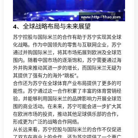
4、全球战略布局与未来展望
苏宁控股与国际米兰的合作有助于苏宁实现其全球
化战略。作为中国领先的零售与互联网企业，苏宁
通过并购国际米兰，将其市场拓展到欧洲及全球范
围内。随着中国市场的逐渐饱和，苏宁需要通过海
外并购来推动其进一步的增长，而国际米兰无疑为
其提供了强有力的海外“跳板”。
合作还为苏宁在全球体育产业布局提供了更多的可
能性。苏宁通过这一合作积累了丰富的体育营销经
验，并能够利用国际米兰的品牌影响力开展全球范
围的商业活动。在未来，苏宁可能会进一步扩大其
在欧洲市场的投资，推动其他足球俱乐部的合作，
形成更为广泛的战略合作网络。
从长远来看，苏宁控股与国际米兰的合作不仅促进
了双方在商业上的合作，还为苏宁提供了一个更广