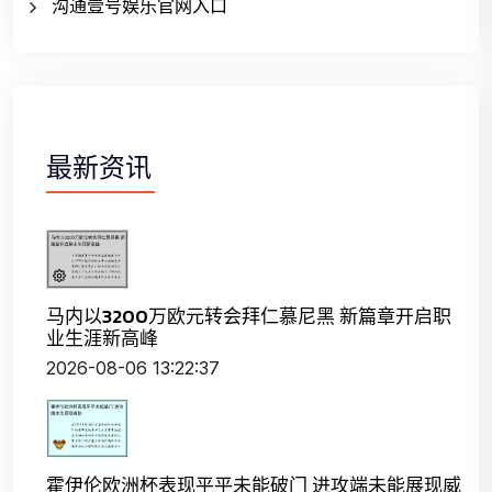
沟通壹号娱乐官网入口
最新资讯
马内以3200万欧元转会拜仁慕尼黑 新篇章开启职
业生涯新高峰
2026-08-06 13:22:37
霍伊伦欧洲杯表现平平未能破门 进攻端未能展现威