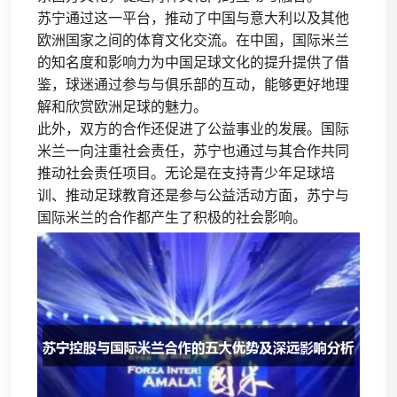
苏宁通过这一平台，推动了中国与意大利以及其他
欧洲国家之间的体育文化交流。在中国，国际米兰
的知名度和影响力为中国足球文化的提升提供了借
鉴，球迷通过参与与俱乐部的互动，能够更好地理
解和欣赏欧洲足球的魅力。
此外，双方的合作还促进了公益事业的发展。国际
米兰一向注重社会责任，苏宁也通过与其合作共同
推动社会责任项目。无论是在支持青少年足球培
训、推动足球教育还是参与公益活动方面，苏宁与
国际米兰的合作都产生了积极的社会影响。