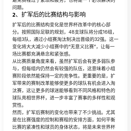
避免赛程过于繁琐和疲劳，也将是一个必须解决的
问题。
2、扩军后的比赛结构与影响
扩军后的比赛结构变化是世界杯改革中的核心部
分。按照国际足联的规划，48支球队将分成16组，
每组3队，通过小组赛淘汰制决出晋级的32强。这一
变化将大大减少小组赛中的“无意义比赛”，让每一
场比赛都充满悬念和紧张感。
从比赛质量角度来看，虽然扩军后会有更多弱队参
与，但每组内仍然会有较强的队伍，这意味着小组
赛阶段依然能保持一定的竞争性。更重要的是，扩
军带来的赛制改革能够使更多的球队有机会进入淘
汰赛，这让更多的球迷能够看到不同风格和特色的
球队亮相世界杯，进一步丰富了赛事的多样性和观
赏性。
然而，扩军后赛制的变化也带来了不少挑战。尤其
是在比赛强度的控制和赛程的安排方面，如何平衡
比赛的紧凑性和球员的身体状态，将是未来世界杯