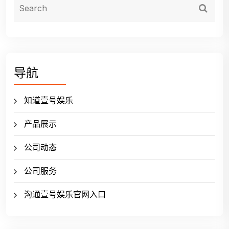
导航
知道壹号娱乐
产品展示
公司动态
公司服务
沟通壹号娱乐官网入口