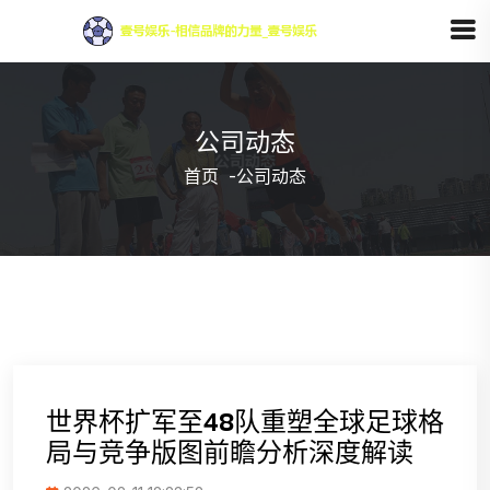
公司动态
首页
-
公司动态
世界杯扩军至48队重塑全球足球格
局与竞争版图前瞻分析深度解读