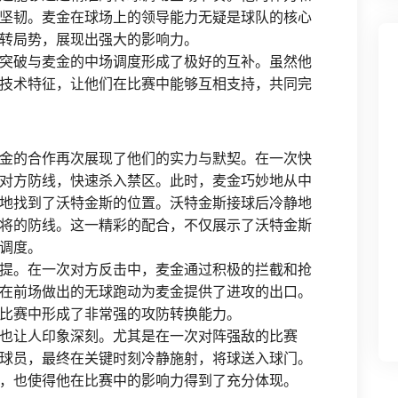
坚韧。麦金在球场上的领导能力无疑是球队的核心
转局势，展现出强大的影响力。
突破与麦金的中场调度形成了极好的互补。虽然他
技术特征，让他们在比赛中能够互相支持，共同完
金的合作再次展现了他们的实力与默契。在一次快
对方防线，快速杀入禁区。此时，麦金巧妙地从中
地找到了沃特金斯的位置。沃特金斯接球后冷静地
将的防线。这一精彩的配合，不仅展示了沃特金斯
调度。
提。在一次对方反击中，麦金通过积极的拦截和抢
在前场做出的无球跑动为麦金提供了进攻的出口。
比赛中形成了非常强的攻防转换能力。
也让人印象深刻。尤其是在一次对阵强敌的比赛
球员，最终在关键时刻冷静施射，将球送入球门。
，也使得他在比赛中的影响力得到了充分体现。