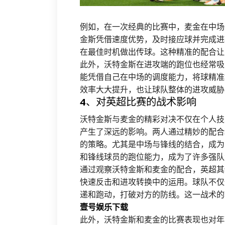
例如，在一次经典的比赛中，麦金在中场
金斯凭借速度优势，及时接应球并完成进
在最佳时机做出传球。这种精准的配合让
此外，沃特金斯在进攻端的跑位也经常吸
能凭借自己在中场的调度能力，将球精准
效率大大提升，也让球队整体的进攻威胁
4、对英超比赛的战术影响
沃特金斯与麦金的精彩对决不仅在个人技
产生了深远的影响。两人通过精妙的配合
的策略。尤其是中场与锋线的结合，成为
和锋线球员的跑位能力，成为了许多强队
通过观察沃特金斯和麦金的配合，英超其
快速反击和进攻转换中的运用。球队不仅
递和跑动，打破对方的防线。这一战术的
壹号娱乐下载
此外，沃特金斯和麦金的比赛表现也对年