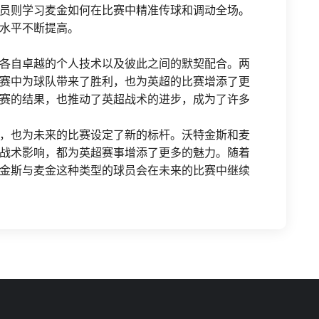
员则学习麦金如何在比赛中精准传球和调动全场。
水平不断提高。
各自卓越的个人技术以及彼此之间的默契配合。两
赛中为球队带来了胜利，也为英超的比赛增添了更
赛的结果，也推动了英超战术的进步，成为了许多
，也为未来的比赛设定了新的标杆。沃特金斯和麦
战术影响，都为英超赛事增添了更多的魅力。随着
金斯与麦金这种类型的球员会在未来的比赛中继续