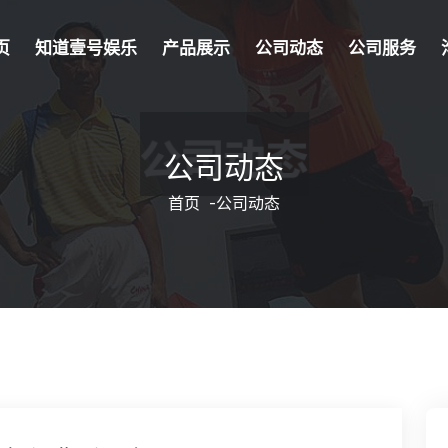
页
知道壹号娱乐
产品展示
公司动态
公司服务
公司动态
首页
-
公司动态