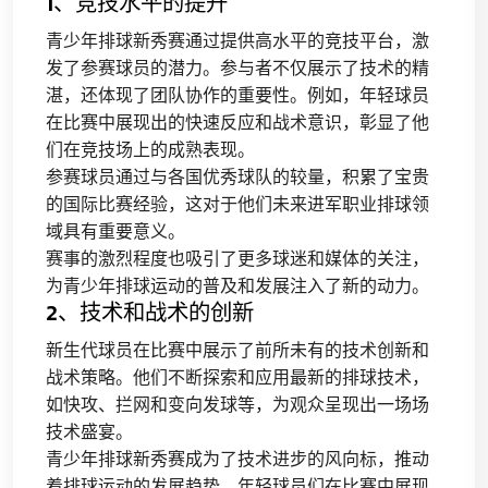
1、竞技水平的提升
青少年排球新秀赛通过提供高水平的竞技平台，激
发了参赛球员的潜力。参与者不仅展示了技术的精
湛，还体现了团队协作的重要性。例如，年轻球员
在比赛中展现出的快速反应和战术意识，彰显了他
们在竞技场上的成熟表现。
参赛球员通过与各国优秀球队的较量，积累了宝贵
的国际比赛经验，这对于他们未来进军职业排球领
域具有重要意义。
赛事的激烈程度也吸引了更多球迷和媒体的关注，
为青少年排球运动的普及和发展注入了新的动力。
2、技术和战术的创新
新生代球员在比赛中展示了前所未有的技术创新和
战术策略。他们不断探索和应用最新的排球技术，
如快攻、拦网和变向发球等，为观众呈现出一场场
技术盛宴。
青少年排球新秀赛成为了技术进步的风向标，推动
着排球运动的发展趋势。年轻球员们在比赛中展现