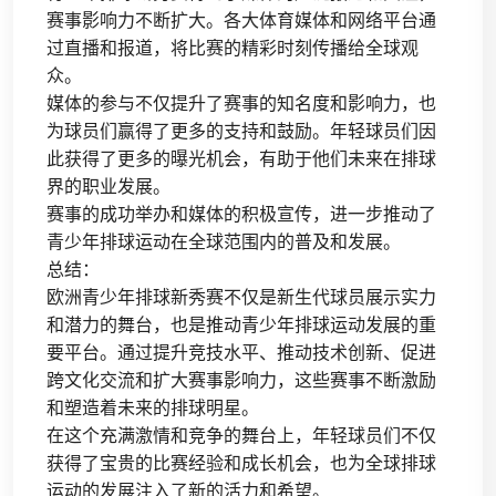
赛事影响力不断扩大。各大体育媒体和网络平台通
过直播和报道，将比赛的精彩时刻传播给全球观
众。
媒体的参与不仅提升了赛事的知名度和影响力，也
为球员们赢得了更多的支持和鼓励。年轻球员们因
此获得了更多的曝光机会，有助于他们未来在排球
界的职业发展。
赛事的成功举办和媒体的积极宣传，进一步推动了
青少年排球运动在全球范围内的普及和发展。
总结：
欧洲青少年排球新秀赛不仅是新生代球员展示实力
和潜力的舞台，也是推动青少年排球运动发展的重
要平台。通过提升竞技水平、推动技术创新、促进
跨文化交流和扩大赛事影响力，这些赛事不断激励
和塑造着未来的排球明星。
在这个充满激情和竞争的舞台上，年轻球员们不仅
获得了宝贵的比赛经验和成长机会，也为全球排球
运动的发展注入了新的活力和希望。