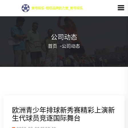
公司动态
首页
-
公司动态
欧洲青少年排球新秀赛精彩上演新
生代球员竞逐国际舞台