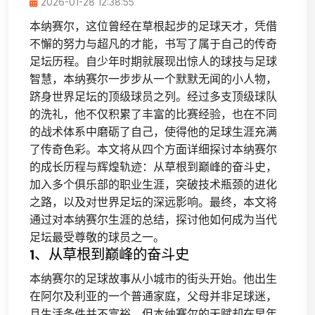
2026-01-28 12:38:55
本纳赛尔，这位曾经在草根起步的足球天才，凭借
不懈的努力与超凡的才能，书写了属于自己的传奇
足坛历程。自少年时期就展现出惊人的球技与足球
智慧，本纳赛尔一步步从一个默默无闻的小人物，
跻身世界足坛的顶级球员之列。经过多支顶级球队
的洗礼，他不仅积累了丰富的比赛经验，也在不同
的战术体系中磨砺了自己，使得他的足球生涯充满
了传奇色彩。本文将从四个方面详细探讨本纳赛尔
的成长历程与辉煌轨迹：从草根到巅峰的奋斗史，
加入多个俱乐部的职业生涯，突破技术瓶颈的进化
之路，以及对世界足坛的深远影响。最终，本文将
通过对本纳赛尔生涯的总结，探讨他如何成为当代
足坛最受尊敬的球员之一。
1、从草根到巅峰的奋斗史
本纳赛尔的足球故事从小城市的街头开始。他出生
在阿尔及利亚的一个普通家庭，父母并非足球迷，
且生活条件并不富裕。但本纳赛尔的天赋却在早年