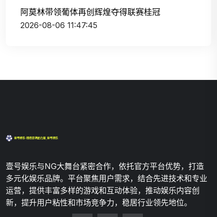
阿莫林带领葡体再创辉煌夺得联赛桂冠
2026-08-06 11:47:45
壹号娱乐与NG大舞台紧密合作，依托官方平台优势，打造
多元化娱乐品牌。平台聚焦用户需求，结合先进技术和专业
运营，提供丰富多样的游戏和互动体验，推动娱乐内容创
新，提升用户粘性和市场竞争力，稳居行业领先地位。