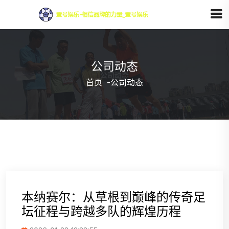
公司动态
首页
-
公司动态
本纳赛尔：从草根到巅峰的传奇足
坛征程与跨越多队的辉煌历程