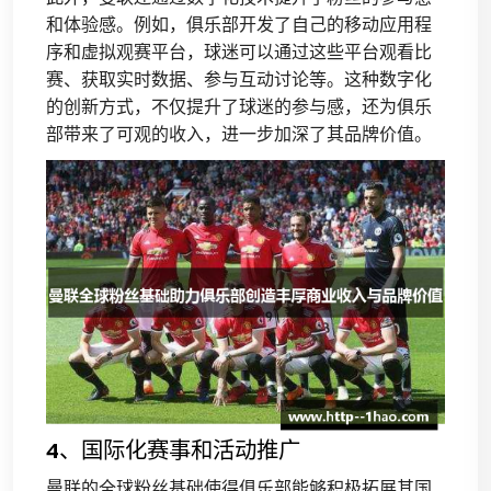
和体验感。例如，俱乐部开发了自己的移动应用程
序和虚拟观赛平台，球迷可以通过这些平台观看比
赛、获取实时数据、参与互动讨论等。这种数字化
的创新方式，不仅提升了球迷的参与感，还为俱乐
部带来了可观的收入，进一步加深了其品牌价值。
4、国际化赛事和活动推广
曼联的全球粉丝基础使得俱乐部能够积极拓展其国