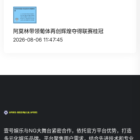
阿莫林带领葡体再创辉煌夺得联赛桂冠
2026-08-06 11:47:45
壹号娱乐与NG大舞台紧密合作，依托官方平台优势，打造
多元化娱乐品牌。平台聚焦用户需求，结合先进技术和专业