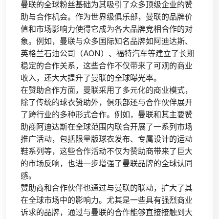
曼联的全球粉丝基础为其吸引了众多顶级企业的赞
助与合作机会。作为世界级俱乐部，曼联的品牌价
值和市场影响力使得它成为各大品牌竞相合作的对
象。例如，曼联与众多国际知名品牌如阿迪达斯、
英格兰石油公司（AON）、福特汽车等建立了长期
稳定的合作关系，这些合作不仅带来了可观的商业
收入，还大大提升了曼联的全球曝光率。
在赞助合作方面，曼联采用了多元化的商业模式，
除了传统的球衣赞助外，俱乐部还与合作伙伴展开
了跨行业的多种形式合作。例如，曼联和其主要赞
助商阿迪达斯在全球范围内联合开展了一系列市场
推广活动，包括限量版球衣发布、专属设计的运动
鞋系列等，这些合作活动不仅为赞助商带来了巨大
的市场反响，也进一步增强了曼联品牌的全球认同
感。
赞助商和合作伙伴也通过与曼联的联动，扩大了其
在全球市场中的影响力。尤其是一些具有强烈商业
诉求的品牌，通过与曼联的合作能够直接接触到大