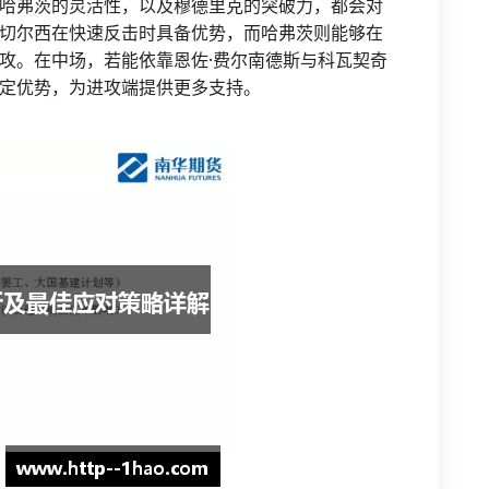
哈弗茨的灵活性，以及穆德里克的突破力，都会对
切尔西在快速反击时具备优势，而哈弗茨则能够在
攻。在中场，若能依靠恩佐·费尔南德斯与科瓦契奇
定优势，为进攻端提供更多支持。