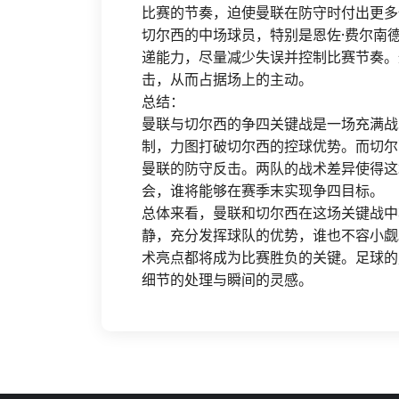
比赛的节奏，迫使曼联在防守时付出更多
切尔西的中场球员，特别是恩佐·费尔南
递能力，尽量减少失误并控制比赛节奏。
击，从而占据场上的主动。
总结：
曼联与切尔西的争四关键战是一场充满战
制，力图打破切尔西的控球优势。而切尔
曼联的防守反击。两队的战术差异使得这
会，谁将能够在赛季末实现争四目标。
总体来看，曼联和切尔西在这场关键战中
静，充分发挥球队的优势，谁也不容小觑
术亮点都将成为比赛胜负的关键。足球的
细节的处理与瞬间的灵感。