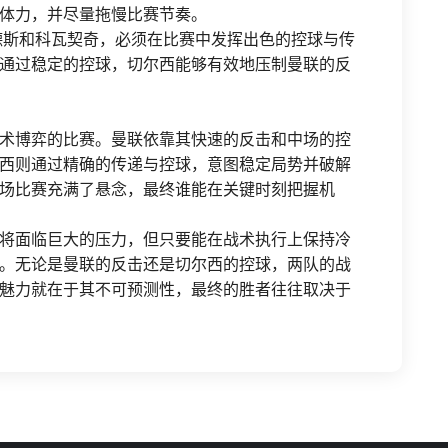
体力，并尽量拖慢比赛节奏。
德斯和科瓦契奇，必须在比赛中发挥出色的控球与传
通过稳定的控球，切尔西能够有效地压制曼联的反
术博弈的比赛。曼联依靠其快速的反击和中场的控
西则通过精确的传递与控球，意图稳定局势并破解
场比赛充满了悬念，最终谁能在关键时刻把握机
将面临巨大的压力，但只要能在战术执行上保持冷
。无论是曼联的反击还是切尔西的控球，两队的战
魅力就在于其不可预测性，最终的胜者往往取决于