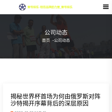
公司动态
首页
-
公司动态
揭秘世界杯首场为何由俄罗斯对阵
沙特揭开序幕背后的深层原因