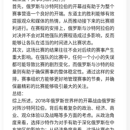
首先，俄罗斯与沙特阿拉伯的开幕战有助于为整个
赛事营造一个良好的开端。东道主的胜利能够有效
提振观众和媒体的热情，从而推动接下来的比赛顺
利进行。在赛程的安排上，俄罗斯与沙特阿拉伯的
对决并不会对其他强队的赛程造成过多影响，反而
能够让各队在适当的时间进入比赛状态。
其次，这场比赛的结果往往不会对后续的赛事产生
重大影响。在强队的比赛中，任何一个小小的失误
都可能导致比赛的剧烈变化，而俄罗斯与沙特的较
量则有助于确保赛事的整体稳定性。通过这样的安
排，赛事组织方能够更好地管理赛事的节奏，并确
保最精彩的比赛能够吸引最大的关注。
总结：
综上所述，2018年俄罗斯世界杯的开幕战由俄罗斯
对阵沙特阿拉伯，背后有着复杂的政治、经济、商
业、观众体验以及战略等多方面的考虑。从政治角
度来看，选择沙特作为对手有助于深化俄罗斯在中
东地区的影响力；从经济角度来看，这场比赛也为