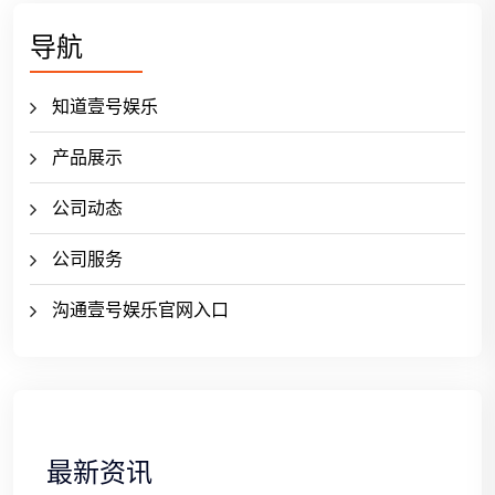
导航
知道壹号娱乐
产品展示
公司动态
公司服务
沟通壹号娱乐官网入口
最新资讯