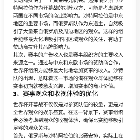
特阿拉伯作为开幕战的对阵双方，可能是考虑到这
两国在不同市场的商业影响力。沙特阿拉伯是中东
地区的重要市场，而俄罗斯队作为东道主，自然吸
引了大量来自俄罗斯及周边地区的观众。这样的组
合能够最大化地吸引不同区域观众的关注，有助于
赞助商提升其品牌影响力。
其次，赛事的广告收入也是赛事组织方的主要收入
来源之一。通过与中东和东欧市场的赞助商合作，
世界杯组织方能够最大化地增加赛事的收入。沙特
队的出现，意味着这一市场的潜在观众群体能够在
赛事初期就被激发兴趣，增加赛事的商业价值。
3、赛事观众和收视体验的优化
世界杯开幕战不仅仅是对参赛队伍的较量，更是对
全世界观众的娱乐盛宴。在这一背景下，赛事组织
者必须考虑到观众的收视体验，确保比赛能够吸引
足够的观众关注。
首先，俄罗斯与沙特阿拉伯的比赛安排，实际上在