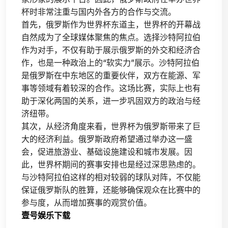
杯时非常注重与国内外各方的合作与交流。
首先，俄罗斯作为世界杯东道主，世界杯的开幕战
自然成为了全球媒体聚焦的焦点。选择沙特阿拉伯
作为对手，不仅有助于展示俄罗斯的外交和经济合
作，也是一种政治上的“软实力”展示。沙特阿拉伯
是俄罗斯在中东地区的重要伙伴，双方在能源、军
事等领域有着较深的合作。这场比赛，实际上也有
助于深化两国的关系，进一步巩固双方的政治与经
济纽带。
其次，从经济角度来看，世界杯为俄罗斯带来了巨
大的经济利益。俄罗斯政府希望通过举办这一盛
会，促进旅游业、基础设施建设和城市发展。因
此，世界杯期间的赛事安排也是经过深思熟虑的。
与沙特阿拉伯这样的相对较弱的球队对阵，不仅能
保证俄罗斯队的胜算，还能够确保观众在比赛中的
参与度，从而增加赛事的观赏价值。
壹号娱乐下载