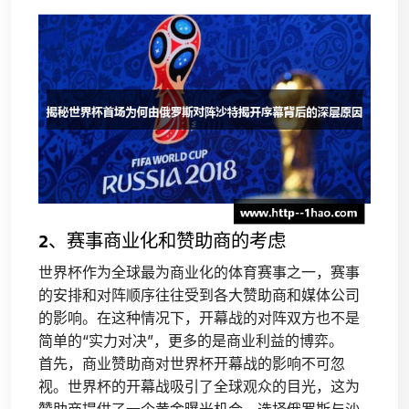
2、赛事商业化和赞助商的考虑
世界杯作为全球最为商业化的体育赛事之一，赛事
的安排和对阵顺序往往受到各大赞助商和媒体公司
的影响。在这种情况下，开幕战的对阵双方也不是
简单的“实力对决”，更多的是商业利益的博弈。
首先，商业赞助商对世界杯开幕战的影响不可忽
视。世界杯的开幕战吸引了全球观众的目光，这为
赞助商提供了一个黄金曝光机会。选择俄罗斯与沙