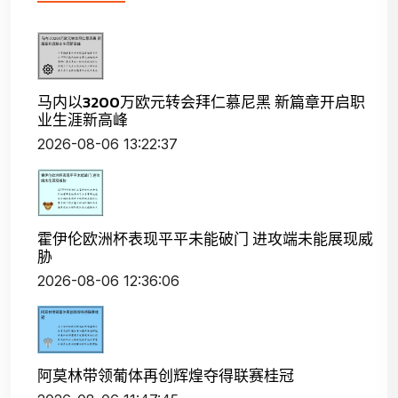
马内以3200万欧元转会拜仁慕尼黑 新篇章开启职
业生涯新高峰
2026-08-06 13:22:37
霍伊伦欧洲杯表现平平未能破门 进攻端未能展现威
胁
2026-08-06 12:36:06
阿莫林带领葡体再创辉煌夺得联赛桂冠