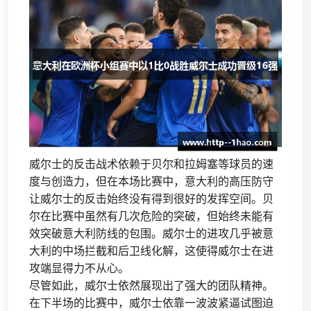
威尔士的反击战术依赖于贝尔和拉姆塞等球员的速
度与创造力，但在本场比赛中，意大利的高压防守
让威尔士的反击始终没有得到很好的发挥空间。贝
尔在比赛中虽然有几次危险的突破，但始终未能有
效突破意大利防线的包围。威尔士的进攻几乎被意
大利的中场拦截和后卫线化解，这使得威尔士在进
攻端显得力不从心。
尽管如此，威尔士依然展现出了强大的团队精神。
在下半场的比赛中，威尔士依靠一波波紧逼试图迫