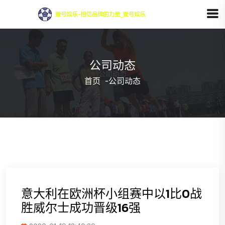
公司动态
首页
-
公司动态
意大利在欧洲杯小组赛中以1比0战
胜威尔士成功晋级16强