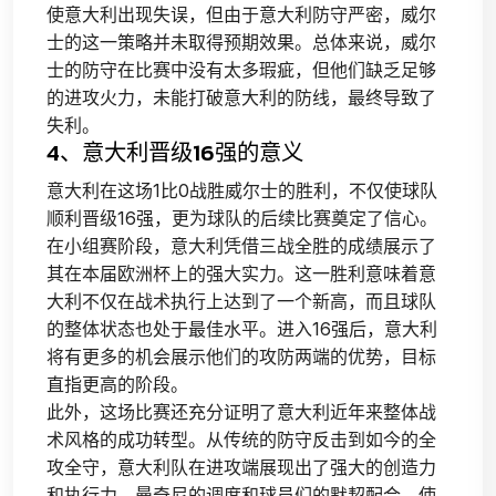
使意大利出现失误，但由于意大利防守严密，威尔
士的这一策略并未取得预期效果。总体来说，威尔
士的防守在比赛中没有太多瑕疵，但他们缺乏足够
的进攻火力，未能打破意大利的防线，最终导致了
失利。
4、意大利晋级16强的意义
意大利在这场1比0战胜威尔士的胜利，不仅使球队
顺利晋级16强，更为球队的后续比赛奠定了信心。
在小组赛阶段，意大利凭借三战全胜的成绩展示了
其在本届欧洲杯上的强大实力。这一胜利意味着意
大利不仅在战术执行上达到了一个新高，而且球队
的整体状态也处于最佳水平。进入16强后，意大利
将有更多的机会展示他们的攻防两端的优势，目标
直指更高的阶段。
此外，这场比赛还充分证明了意大利近年来整体战
术风格的成功转型。从传统的防守反击到如今的全
攻全守，意大利队在进攻端展现出了强大的创造力
和执行力。曼奇尼的调度和球员们的默契配合，使