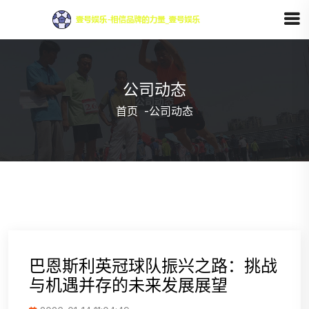
公司动态
首页
-
公司动态
巴恩斯利英冠球队振兴之路：挑战
与机遇并存的未来发展展望