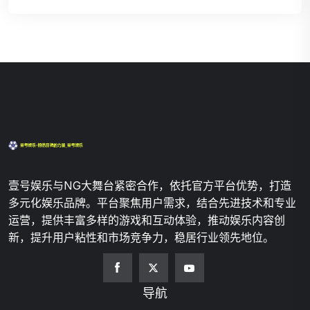
壹号娱乐与NG大舞台紧密合作，依托官方平台优势，打造
多元化娱乐品牌。平台聚焦用户需求，结合先进技术和专业
运营，提供丰富多样的游戏和互动体验，推动娱乐内容创
新，提升用户粘性和市场竞争力，稳居行业领先地位。
导航