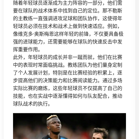
随着年轻球员逐渐成为主力阵容的一部分，他们需
要在球队的战术体系中找到自己的定位。那不勒斯
的主教练一直强调进攻足球和团队协作，这使得年
轻球员必须在技术和战术上做到快速适应。例如，
像维克多·奥斯梅恩这样年轻的前锋，不仅要具备极
强的进球能力，还需要能够在球队的快速反击中发
挥重要作用。
此外，年轻球员的成长并非一蹴而就，他们在比赛
中的表现时常面临挑战。教练团队为他们量身定制
了个人发展计划，特别是在比赛经验的积累上，逐
步提高他们的决策能力和比赛阅读能力。通过多场
实际比赛的磨炼，这些年轻球员不仅提高了自己的
技能，也在实战中逐渐懂得如何与队友配合，推动
球队战术的执行。