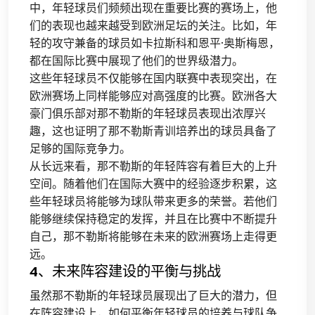
中，年轻球员们频频出现在重要比赛的赛场上，他
们的表现也越来越受到欧洲足坛的关注。比如，年
轻的攻守兼备的球员如卡拉斯科和恩平·奥斯梅恩，
都在国际比赛中展现了他们的世界级潜力。
这些年轻球员不仅能够在国内联赛中表现突出，在
欧洲赛场上同样能够应对高强度的比赛。欧洲各大
豪门俱乐部对那不勒斯的年轻球员表现出浓厚兴
趣，这也证明了那不勒斯青训培养出的球员具备了
足够的国际竞争力。
从长远来看，那不勒斯的年轻阵容有着巨大的上升
空间。随着他们在国际大赛中的经验逐步积累，这
些年轻球员将能够为球队带来更多的荣誉。若他们
能够继续保持稳定的发挥，并且在比赛中不断提升
自己，那不勒斯将能够在未来的欧洲赛场上走得更
远。
4、未来阵容建设的平衡与挑战
虽然那不勒斯的年轻球员展现出了巨大的潜力，但
在阵容建设上，如何平衡年轻球员的培养与球队争