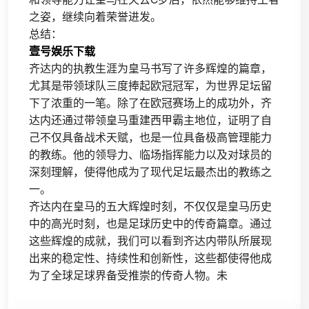
之姿，继续向着荣誉进发。
总结：
壹号娱乐下载
齐达内的执教生涯为皇马书写了许多辉煌的篇章，
尤其是带领球队三度捧起欧冠冠军，为世界足坛留
下了浓重的一笔。除了在欧冠赛场上的成功外，齐
达内还通过带领皇马重建西甲霸主地位，证明了自
己不仅具备战术天赋，也是一位具备极高管理能力
的教练。他的领导力、临场指挥能力以及对球员的
深刻理解，使得他成为了现代足坛最杰出的教练之
一。
齐达内在皇马的五大辉煌时刻，不仅仅是皇马历史
中的高光时刻，也是足球历史中的传奇篇章。通过
这些辉煌的成就，我们可以看到齐达内带队所展现
出来的稳定性、持续性和创新性，这些都使得他成
为了全球足球界备受推崇的传奇人物。未