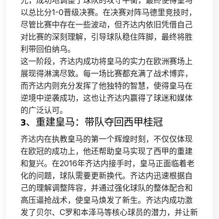
以总比分1-0晋级决赛。在决赛对阵马德里竞技时，
尽管比赛中存在一些波动，但齐达内依旧凭借自己
对比赛的深刻理解，引导球队稳住阵脚，最终将胜
利带回伯纳乌。
这一阶段，齐达内成功将皇马的实力在欧洲赛场上
展现得淋漓尽致。每一场比赛都充满了战术博弈，
而齐达内则充分发挥了他独特的智慧，使得皇马在
逆境中逆袭成功，这也让齐达内赢得了球迷和媒体
的广泛认可。
3、重建皇马：带队夺回西甲桂冠
齐达内在执教皇马的第一个辉煌时刻，不仅仅体现
在欧冠的成功上，他还帮助皇马实现了西甲的重建
和复兴。在2016年齐达内接手时，皇马正面临着老
化的问题，球队需要更新换代。齐达内迅速根据自
己的理解调整阵容，并通过强化球队的整体配合和
高压逼抢战术，使皇马焕发了新生。齐达内成功激
发了贝尔、C罗和本泽马等核心球员的潜力，并让新