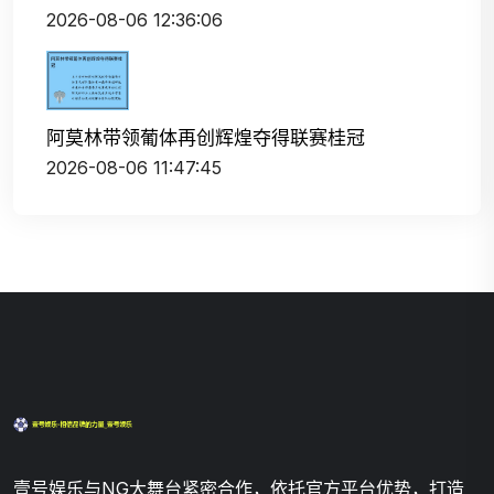
2026-08-06 12:36:06
阿莫林带领葡体再创辉煌夺得联赛桂冠
2026-08-06 11:47:45
壹号娱乐与NG大舞台紧密合作，依托官方平台优势，打造