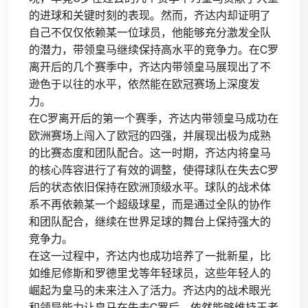
的进球和关键时刻的表现。然而，齐达内却证明了
自己不仅仅依赖某一位球员，他能够充分激发全队
的潜力，带领皇马继续保持高水平的竞争力。在C罗
离开后的几个赛季中，齐达内带领皇马展现出了不
逊色于以往的水平，依然能在欧冠赛场上深度发
力。
在C罗离开后的第一个赛季，齐达内带领皇马成功在
欧洲赛场上闯入了欧冠的四强，并展现出极为成熟
的比赛态度和团队配合。这一时期，齐达内将皇马
的核心阵容进行了有效的调整，使得球队在失去C罗
后的状态依旧保持在欧洲顶级水平。球队的战术体
系不再依赖某一个超级球星，而是通过全队的协作
和团队配合，继续在世界足球的舞台上保持强大的
竞争力。
在这一过程中，齐达内也成功培养了一批新星，比
如维尼修斯和罗德里戈等年轻球员，这些年轻人的
崛起为皇马的未来注入了活力。齐达内的战术眼光
和领导能力让皇马在失去C罗后，依然能够维持王者