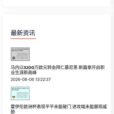
最新资讯
马内以3200万欧元转会拜仁慕尼黑 新篇章开启职
业生涯新高峰
2026-08-06 13:22:37
霍伊伦欧洲杯表现平平未能破门 进攻端未能展现威
胁