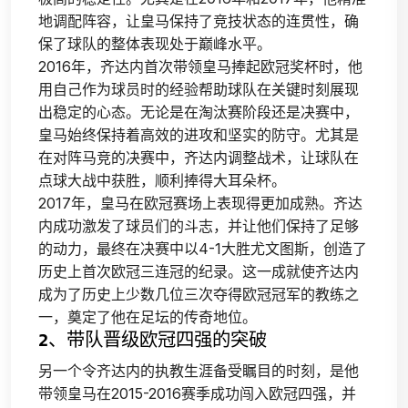
地调配阵容，让皇马保持了竞技状态的连贯性，确
保了球队的整体表现处于巅峰水平。
2016年，齐达内首次带领皇马捧起欧冠奖杯时，他
用自己作为球员时的经验帮助球队在关键时刻展现
出稳定的心态。无论是在淘汰赛阶段还是决赛中，
皇马始终保持着高效的进攻和坚实的防守。尤其是
在对阵马竞的决赛中，齐达内调整战术，让球队在
点球大战中获胜，顺利捧得大耳朵杯。
2017年，皇马在欧冠赛场上表现得更加成熟。齐达
内成功激发了球员们的斗志，并让他们保持了足够
的动力，最终在决赛中以4-1大胜尤文图斯，创造了
历史上首次欧冠三连冠的纪录。这一成就使齐达内
成为了历史上少数几位三次夺得欧冠冠军的教练之
一，奠定了他在足坛的传奇地位。
2、带队晋级欧冠四强的突破
另一个令齐达内的执教生涯备受瞩目的时刻，是他
带领皇马在2015-2016赛季成功闯入欧冠四强，并