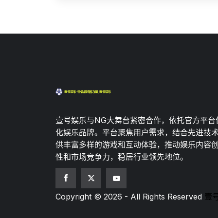
壹号娱乐与NG大舞台紧密合作，依托官方平台
化娱乐品牌。平台聚焦用户需求，结合先进技
供丰富多样的游戏和互动体验，推动娱乐内容
性和市场竞争力，稳居行业领先地位。
Copyright © 2026 - All Rights Reserved
壹号