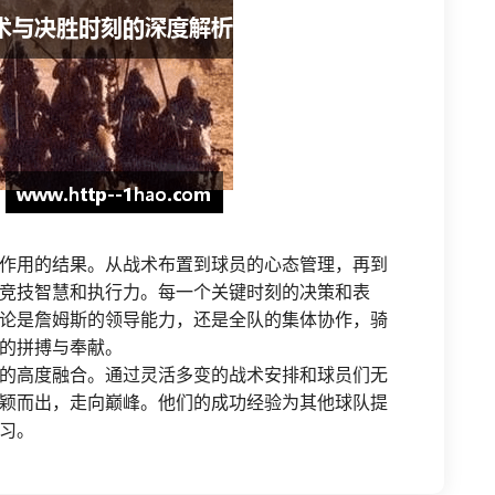
作用的结果。从战术布置到球员的心态管理，再到
竞技智慧和执行力。每一个关键时刻的决策和表
论是詹姆斯的领导能力，还是全队的集体协作，骑
的拼搏与奉献。
的高度融合。通过灵活多变的战术安排和球员们无
颖而出，走向巅峰。他们的成功经验为其他球队提
习。