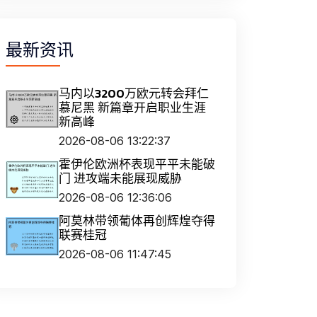
最新资讯
马内以3200万欧元转会拜仁
慕尼黑 新篇章开启职业生涯
新高峰
2026-08-06 13:22:37
霍伊伦欧洲杯表现平平未能破
门 进攻端未能展现威胁
2026-08-06 12:36:06
阿莫林带领葡体再创辉煌夺得
联赛桂冠
2026-08-06 11:47:45