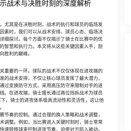
示战术与决胜时刻的深度解析
，尤其是在决胜时刻，战术的执行和球员的临场发
因素时，我们可以从战术安排、球员心态、临场决
详细探讨。每个方面不仅揭示了骑士在比赛中的优
的智慧和执行力。本文将从这些关键因素入手，剖
向胜利的巅峰。
关重要的一环。球队的战术不仅仅体现在进攻端的
准的战术安排，不仅让核心球员发挥了最大潜力，
通过变换防守方式，采用高压防守来限制对手的进
线。在进攻端，骑士擅长通过高位挡拆战术为球员
挥下，骑士的进攻体系极具流动性和灵活性，这让他
。
赛节奏的控制。通过合理的换人策略和战术调整，
术调整。例如，当比赛进入关键时刻时，骑士常常
快速转移球来控制进攻节奏，迫使对方陷入被动。