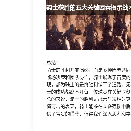
总结：
骑士的胜利并非偶然，而是多种因素共同
临场决策和团队协作，骑士展现了高度的
现，都为骑士的最终胜利铺平了道路。无
士的成功都离不开每一位球员在关键时刻
总的来说，骑士的胜利是战术与决胜时刻
懈可击的表现，骑士能够在众多强队中脱
供了宝贵的借鉴，值得我们深入思考和学