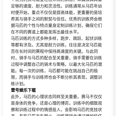
足够的速度、耐力和灵活性。训练通常从马匹年幼
时便开始，重点不仅仅是提高体能，更重要的是培
养其与骑手之间的默契与信任。优秀的训练师会根
据马匹的个性与特点量身定制训练计划，确保它们
在不同的赛道上都能发挥出最佳水平。
马匹训练的方式多种多样，跑步、跳跃、起伏训练
等都有涉及。尤其是耐力训练，往往是决定马匹能
否在长时间的赛程中保持高速度的关键。与此同
时，骑手与马匹的配合至关重要，骑手需要在训练
过程中调整自己的骑术与策略，以最大化马匹的潜
能。每一次的训练，马匹都可能在挑战自己的极
限，而骑手与训练师也会不断分析其表现，调整训
练计划。
壹号娱乐下载
此外，马匹的心理状态同样至关重要。赛马不仅仅
是身体的竞争，还是心理的博弈。训练中的细致观
察和训练过程中的情感投入，会影响马匹的竞技状