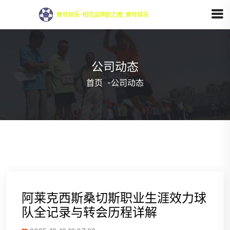
公司动态
首页
-
公司动态
阿莱克西斯桑切斯职业生涯效力球
队全记录与转会历程详解