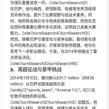
为球队重要进攻一环。citeturn0search2
在巴萨，他与梅西、伊涅斯塔、哈维等世界顶级球
员并肩作战，提升了比赛视野与技战术素养。同
时，他的转会高价也令他承担更高期望，而他在克
拉西科等重要比赛中多次进球，证明自己具备大赛
能力。citeturn0search4turn0search12
然而，随着巴萨引援变化与竞争加剧，桑切斯在球
队中的角色出现波动，尽管表现依然稳健，他也在
思考下一步职业路径。于是，在2014年他做出了重
大转会决定。
citeturn0search3turn0search18
3、英超征战与意甲挑战
2014年7月10日，桑切斯以£31.7 million（约€35
million）从巴萨加盟英超俱乐部
entity["sports_team", "Arsenal F.C.", 0]，在
伦敦开始他的新征程。
citeturn0search2turn0search3 加盟后，他
迅速融入球队，凭借激情、拼搏与高水平状态，成