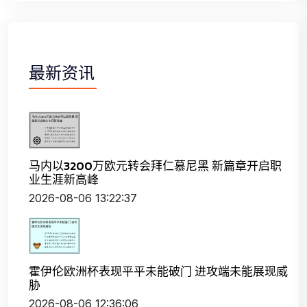
最新资讯
马内以3200万欧元转会拜仁慕尼黑 新篇章开启职
业生涯新高峰
2026-08-06 13:22:37
霍伊伦欧洲杯表现平平未能破门 进攻端未能展现威
胁
2026-08-06 12:36:06