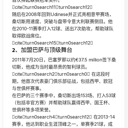
首次捧起联赛冠军奖杯。
citeturn0search11turn0search12
随后在2008年回到Udinese并正式亮相意甲赛场，
桑切斯用速度、突破与盘带令意大利联赛侧目。他
在2010-11赛季打入12球、送出7次助攻，帮助球队
取得欧战席位。
citeturn0search15turn0search12
2、加盟巴萨与顶级舞台
2011年7月20日，巴塞罗那以约€37.5 million签下桑
切斯，他成为当时最昂贵的智利球员。
citeturn0search2turn0search0 在这段时
期，他首次代表豪门俱乐部征战，包括西甲、欧冠
与世俱杯赛事。
在巴萨的三个赛季中，桑切斯出场153场、打入53球
（包括非官方赛）并帮助球队赢得西甲、国王杯、
世俱杯等多项荣誉。
citeturn0search4turn0search12 在2013-14
赛季，他达到职业生涯顶峰之一，单赛季21球，成