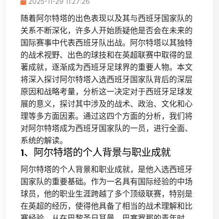
2025-11-29 11:27:26
随着阿尔特塔的出色表现以及其与西班牙国家队的
关系不断深化，许多人开始质疑他是否会在未来的
国际赛事中代表西班牙队出战。阿尔特塔以其独特
的战术视野、出色的球技和在英超联赛中取得的显
著成就，逐渐成为西班牙足球界的重要人物。本文
将深入探讨阿尔特塔入选西班牙国家队背后的深层
原因和战略考量，分析这一决定对于西班牙足球发
展的意义，探讨其中涉及的战术、政治、文化和心
理等多方面因素。通过这四个方面的分析，我们将
对阿尔特塔成为西班牙国家队的一员，进行全面、
系统的解读。
1、阿尔特塔的个人背景与职业成就
阿尔特塔的个人背景和职业成就，是他入选西班牙
国家队的重要基础。作为一名具有国际经验的中场
球员，他的职业生涯跨越了多个顶级联赛，特别是
在英超的经历，使得他具备了相当的战术理解和比
赛经验。从在巴黎圣日耳曼、巴塞罗那的青年时