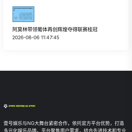
阿莫林带领葡体再创辉煌夺得联赛桂冠
2026-08-06 11:47:45
壹号娱乐与NG大舞台紧密合作，依托官方平台优势，打造
多元化娱乐品牌。平台聚焦用户需求，结合先进技术和专业