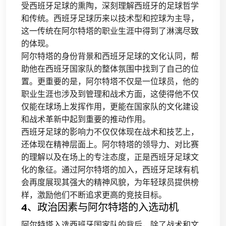
受西班牙足球的熏陶，深刻理解西班牙的足球哲学
和传统。西班牙足球历来以技术型和控球为主导，
这一传统在阿尔特塔的职业生涯中得到了淋漓尽致
的体现。
阿尔特塔的身份背景和西班牙足球的文化认同，帮
助他在西班牙国家队的整体氛围中找到了自己的位
置。更重要的是，阿尔特塔不仅是一位球员，他的
职业生涯也涉及到管理和战术方面，这使得他不仅
仅能在球场上发挥作用，更能在国家队的文化建设
和战术革新中起到重要的推动作用。
西班牙足球的影响力不仅仅体现在战术和技艺上，
还体现在精神层面上。阿尔特塔的领导力、对比赛
的理解以及在场上的专注态度，正是西班牙足球文
化的象征。通过阿尔特塔的加入，西班牙足球有机
会再度展现其强大的精神风貌，为年轻球员提供榜
样，激励他们不断追求更高的竞技目标。
4、政治因素与阿尔特塔的入选动机
阿尔特塔入选西班牙国家队的背后，除了战术和文