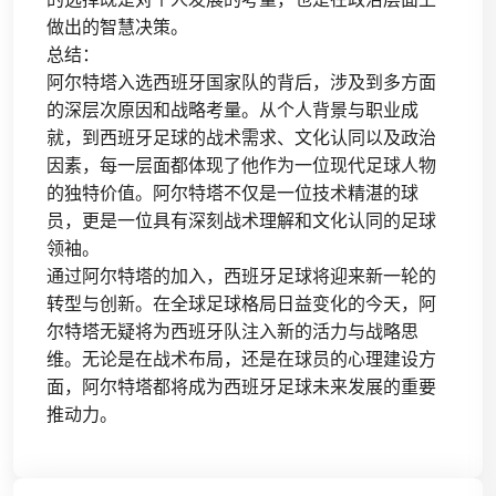
做出的智慧决策。
总结：
阿尔特塔入选西班牙国家队的背后，涉及到多方面
的深层次原因和战略考量。从个人背景与职业成
就，到西班牙足球的战术需求、文化认同以及政治
因素，每一层面都体现了他作为一位现代足球人物
的独特价值。阿尔特塔不仅是一位技术精湛的球
员，更是一位具有深刻战术理解和文化认同的足球
领袖。
通过阿尔特塔的加入，西班牙足球将迎来新一轮的
转型与创新。在全球足球格局日益变化的今天，阿
尔特塔无疑将为西班牙队注入新的活力与战略思
维。无论是在战术布局，还是在球员的心理建设方
面，阿尔特塔都将成为西班牙足球未来发展的重要
推动力。