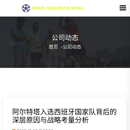
公司动态
首页
-
公司动态
阿尔特塔入选西班牙国家队背后的
深层原因与战略考量分析