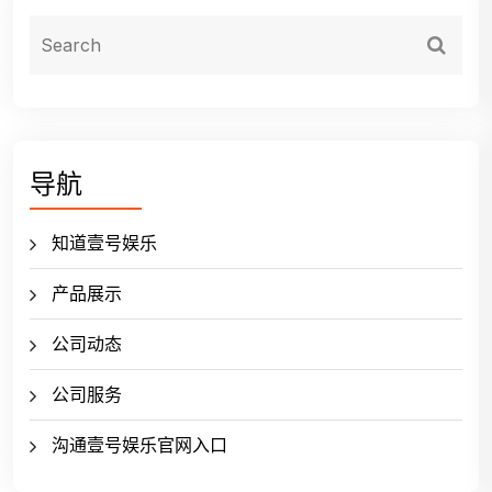
导航
知道壹号娱乐
产品展示
公司动态
公司服务
沟通壹号娱乐官网入口