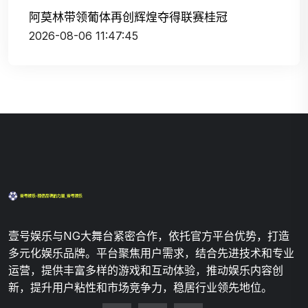
阿莫林带领葡体再创辉煌夺得联赛桂冠
2026-08-06 11:47:45
壹号娱乐与NG大舞台紧密合作，依托官方平台优势，打造
多元化娱乐品牌。平台聚焦用户需求，结合先进技术和专业
运营，提供丰富多样的游戏和互动体验，推动娱乐内容创
新，提升用户粘性和市场竞争力，稳居行业领先地位。