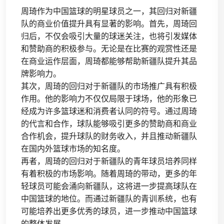
周琦作为中国篮球的明星球员之一，其回归对新疆
队的商业价值提升具有显著的影响。首先，周琦回
归后，不仅会吸引大量的球迷关注，也将引发媒体
和赞助商的积极参与。无论是在比赛的观赏性还是
在商业运作层面，周琦都能够帮助新疆队提升其品
牌影响力。
其次，周琦的回归对于新疆队的市场推广具有积极
作用。他的影响力不仅仅局限于球场，他的形象已
经成为许多篮球迷和消费者认同的符号。通过周琦
的代言和合作，球队能够吸引更多的赞助商和商业
合作机会，提升球队的财务收入，并且推动新疆队
在国内外篮球市场的知名度。
再者，周琦的回归对于新疆队的青年球员培养同样
有着积极的市场影响。随着周琦的带动，更多的年
轻球员可能会涌向新疆队，这将进一步提高球队在
中国篮球的地位。而通过新疆队的青训系统，也有
可能培养出更多优秀的球员，进一步推动中国篮球
的整体发展。