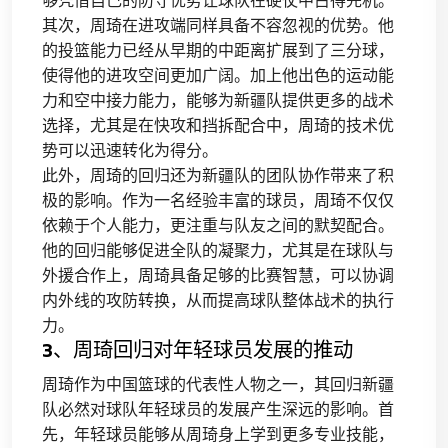
其次，周琦在进攻端同样具备不容忽视的优势。他
的投篮能力已经从早期的中距离扩展到了三分球，
使得他的进攻空间更加广阔。加上他出色的运动能
力和空中接力能力，能够为新疆队提供更多的战术
选择，尤其是在快攻和挡拆配合中，周琦的技术优
势可以迅速转化为得分。
此外，周琦的回归还为新疆队的团队协作带来了积
极的影响。作为一名经验丰富的球员，周琦不仅仅
依赖于个人能力，更注重与队友之间的默契配合。
他的回归能够促进全队的凝聚力，尤其是在球队与
外援合作上，周琦具备足够的比赛智慧，可以协调
内外线的攻防转换，从而提高球队整体战术的执行
力。
3、周琦回归对年轻球员发展的推动
周琦作为中国篮球的代表性人物之一，其回归新疆
队必然对球队年轻球员的发展产生深远的影响。首
先，年轻球员能够从周琦身上学到更多专业技能，