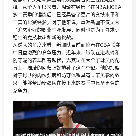
择。从个人角度来看，周琦在经历了在NBA和CBA
多个赛季的锤炼后，已经具备了更高的竞技水平和
丰富的比赛经验。对于他来说，重返新疆不仅是为
了追求更好的职业生涯发展，同时也是为了寻求更
稳定的竞技状态和新的挑战。
从球队的角度来看，新疆队目前面临着在CBA联赛
中日益激烈的竞争压力。近年来，球队在进攻端和
防守端的表现都有起伏，尤其是在大个子球员的配
置上，周琦的回归正好填补了这个空缺。他的加盟
对于球队的内线强度和防守体系具有立竿见影的效
果，能够帮助新疆队在接下来的赛季中具备更强的
竞争力。