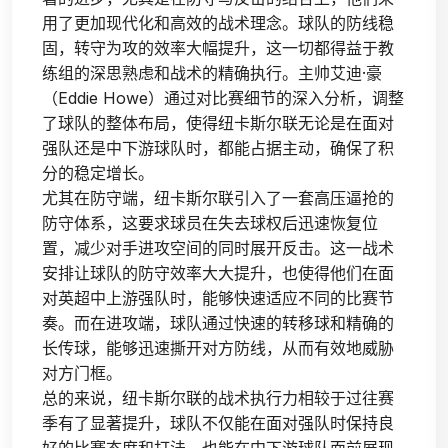
用了更加现代化和高效的战术理念。球队的防线稳
固，转守为攻的效率大幅提升，这一切都得益于教
练组的深思熟虑和战术的精确执行。主帅艾迪·豪
（Eddie Howe）通过对比赛细节的深入分析，调整
了球队的整体布局，使得纽卡斯尔联无论是在面对
强队还是中下游球队时，都能占据主动，确保了积
分的稳定增长。
尤其在防守端，纽卡斯尔联引入了一套高压逼抢的
防守体系，这要求球员在失去球权后迅速恢复位
置，减少对手进攻空间的同时展开反击。这一战术
安排让球队的防守效率大大提升，也使得他们在面
对英超中上游强队时，能够快速适应不同的比赛节
奏。而在进攻端，球队通过快速的转移球和精确的
长传球，能够迅速撕开对方防线，从而有效地威胁
对方门框。
总的来说，纽卡斯尔联的战术执行力相较于过往赛
季有了显著提升，球队不仅能在面对强队时保持良