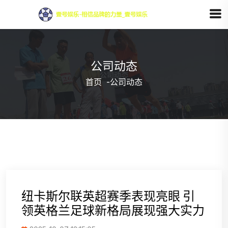
公司动态
首页
-
公司动态
纽卡斯尔联英超赛季表现亮眼 引
领英格兰足球新格局展现强大实力