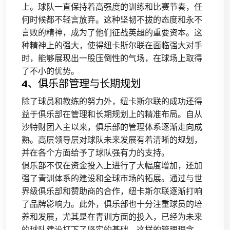
上。球队一直保持着高强度的训练和比赛节奏，任
何时候都不轻言放弃。这种坚韧不拔的态度和永不
言败的精神，成为了他们征战英超的重要资本。这
种精神上的强大，使得纽卡斯尔联在面临强大对手
时，能够展现出一股压倒性的气场，在球场上取得
了不小的优势。
4、俱乐部管理与长期规划
除了球员和教练的努力外，纽卡斯尔联的成功还得
益于俱乐部在管理和长期规划上的精准布局。自从
沙特财团入主以来，俱乐部的管理体系逐渐走向成
熟。高层领导层对球队未来发展有着清晰的规划，
并在各个方面给予了球队强有力的支持。
俱乐部不仅在资金投入上进行了大幅度增加，还加
强了青训体系的建设和全球市场的拓展。通过与世
界级俱乐部和赞助商的合作，纽卡斯尔联逐渐打响
了品牌影响力。此外，俱乐部也十分注重球员的培
养和发展，尤其是在青训方面的投入，已经为未来
的球队建设打下了坚实的基础。这样的管理理念，