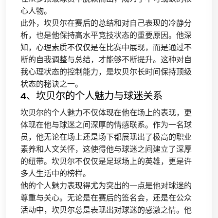
心人物。
此外，坎贝尔在赛后的总结和对自己表现的冷静分
析，也是他保持高水平竞技状态的重要原因。他深
知，心理素质不仅仅是在比赛中展现，而是通过不
断的自我调整与总结，才能够不断提升。这种对自
我心理状态的控制能力，是坎贝尔长时间保持顶级
状态的秘诀之一。
4、坎贝尔的个人魅力与球迷关系
坎贝尔的个人魅力不仅体现在他在场上的表现，更
体现在他与球迷之间深厚的情感联系。作为一名球
员，他无论在场上还是场下都展现出了极高的职业
素养和人文关怀，这使得他与球迷之间建立了深厚
的纽带。坎贝尔不仅仅是足球场上的英雄，更是许
多人生活中的榜样。
他的个人魅力表现得尤为突出的一点是他对球迷的
尊重与关心。无论是在赛后的签名会，还是在公众
活动中，坎贝尔总是表现出对球迷的感激之情。他