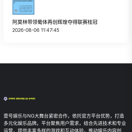
阿莫林带领葡体再创辉煌夺得联赛桂冠
2026-08-06 11:47:45
壹号娱乐与NG大舞台紧密合作，依托官方平台优势，打造
多元化娱乐品牌。平台聚焦用户需求，结合先进技术和专业
运营，提供丰富多样的游戏和互动体验，推动娱乐内容创