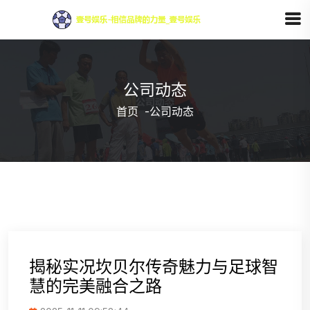
公司动态
首页
-
公司动态
揭秘实况坎贝尔传奇魅力与足球智
慧的完美融合之路