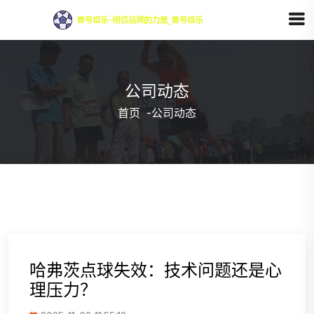
公司动态
首页
-
公司动态
哈弗茨点球失效：技术问题还是心
理压力？