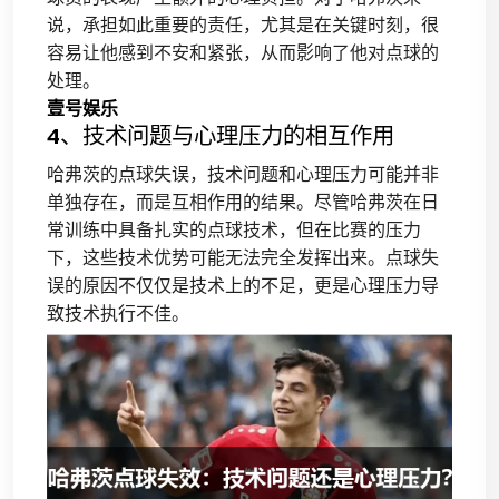
说，承担如此重要的责任，尤其是在关键时刻，很
容易让他感到不安和紧张，从而影响了他对点球的
处理。
壹号娱乐
4、技术问题与心理压力的相互作用
哈弗茨的点球失误，技术问题和心理压力可能并非
单独存在，而是互相作用的结果。尽管哈弗茨在日
常训练中具备扎实的点球技术，但在比赛的压力
下，这些技术优势可能无法完全发挥出来。点球失
误的原因不仅仅是技术上的不足，更是心理压力导
致技术执行不佳。