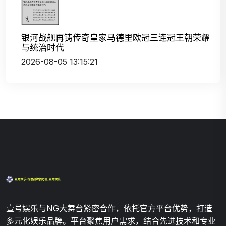
银河战舰再铸传奇皇家马德里欧冠三连冠王朝荣耀
与统治时代
2026-08-05 13:15:21
壹号娱乐与NG大舞台紧密合作，依托官方平台优势，打造
多元化娱乐品牌。平台聚焦用户需求，结合先进技术和专业