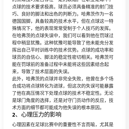
点球的技术要求极高，球员必须具备精准的射门技
巧、良好的脚法和出色的判断力。哈弗茨作为一名
德国国脚，具备较高的技术水平，但在点球这一特
殊情况下，他的表现常常受制于个人技巧的发挥。
在哈弗茨的点球失误中，我们可以看到他在罚球过
程中稍显犹豫。这种犹豫可能导致了他未能充分发
挥出自己平时训练中的技术优势。点球的成功率和
球员的自信心、脚法的稳定性密切相关。哈弗茨可
能在罚球前的准备过程中未能将这些因素结合起
来，导致了技术层面的失误。
此外，哈弗茨的点球并非完全失败，他曾在多个场
合成功将点球转化为进球，但这次的失误可能暴露
了他在高压情况下处理点球的技术不稳定性。无论
是球门角度的选择，还是对守门员动作的反应，技
术方面的细节都可能成为他失误的根本原因。
2、心理压力的影响
心理因素在足球比赛中的重要性不言而喻，尤其是