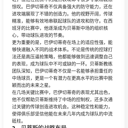
惊叹。巴伊切蒂奇不仅具备强大的防守能力，还在
进攻端展现了不错的创造力。他的视野开阔，传球
精准，能够有效地串联起球队的进攻和防守。在西
班牙的比赛中，他逐渐成为贝蒂斯中场的组织核
心，带动球队进攻的节奏。
更为重要的是，巴伊切蒂奇在场上的适应性强，能
够快速融入不同的战术体系。不论是传统的控球打
法还是高压逼抢策略，他都能够做到迅速调整自己
的表现，成为球队中不可或缺的一环。贝蒂斯教练
团队深知，巴伊切蒂奇不仅是一名能够承担重任的
中场球员，更是一个有潜力在更高水平的比赛中脱
颖而出的未来之星。
在几场关键比赛中，巴伊切蒂奇的表现尤其出色，
他不仅帮助贝蒂斯维持了中场的控制权，还多次通
过关键的传球创造进攻机会。这种稳定性和能力，
使得俱乐部坚信他能在未来几年内成为球队的中流
砥柱。