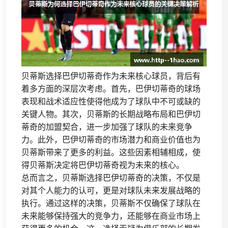
贝蒂斯选择巴伊切蒂奇作为未来核心球员，背后有
着多方面的深层次考虑。首先，巴伊切蒂奇的球场
表现和战术适应性使得他成为了球队中不可或缺的
关键人物。其次，贝蒂斯的长期战略布局和巴伊切
蒂奇的加盟契合，进一步加强了球队的未来竞争
力。此外，巴伊切蒂奇的市场潜力和商业价值也为
贝蒂斯带来了更多的利益。这些因素相辅相成，使
得贝蒂斯决定将巴伊切蒂奇视为未来的核心。
总而言之，贝蒂斯选择巴伊切蒂奇的决策，不仅是
对其个人能力的认可，更是对球队未来发展战略的
执行。通过这样的决策，贝蒂斯不仅确保了球队在
未来能够保持强大的竞争力，还能够在商业市场上