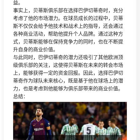
益。
事实上，贝蒂斯俱乐部在选择巴伊切蒂奇时，充分
考虑了他的市场潜力。在球员成长的过程中，贝蒂
斯不仅仅会给予他技术和战术上的指导，还会通过
各种商业活动，帮助他提升个人品牌。通过这种方
式，贝蒂斯能够在保持竞争力的同时，也在不断提
升自身的商业价值。
与此同时，巴伊切蒂奇的潜力还吸引了其他欧洲顶
级俱乐部的关注，这使得贝蒂斯在未来的转会市场
上，能够获得一定的资金回报。因此，选择巴伊切
蒂奇作为球队未来核心，既是基于他在球场上的潜
力，也是考虑到他能够为俱乐部带来的商业价值。
总结：