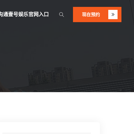
沟通壹号娱乐官网入口
现在预约