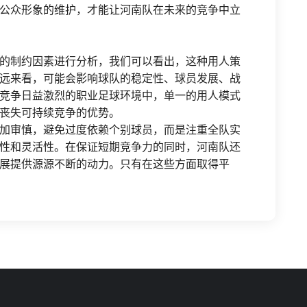
公众形象的维护，才能让河南队在未来的竞争中立
的制约因素进行分析，我们可以看出，这种用人策
远来看，可能会影响球队的稳定性、球员发展、战
竞争日益激烈的职业足球环境中，单一的用人模式
丧失可持续竞争的优势。
加审慎，避免过度依赖个别球员，而是注重全队实
性和灵活性。在保证短期竞争力的同时，河南队还
展提供源源不断的动力。只有在这些方面取得平