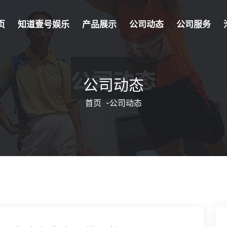
页
知道壹号娱乐
产品展示
公司动态
公司服务
公司动态
首页
-
公司动态