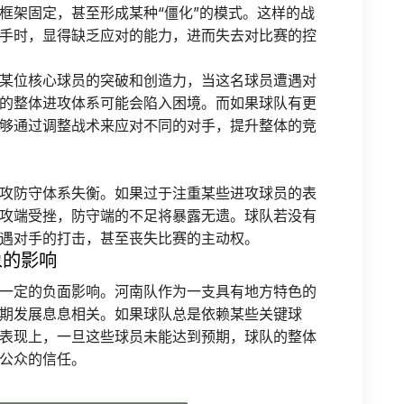
框架固定，甚至形成某种“僵化”的模式。这样的战
手时，显得缺乏应对的能力，进而失去对比赛的控
某位核心球员的突破和创造力，当这名球员遭遇对
的整体进攻体系可能会陷入困境。而如果球队有更
够通过调整战术来应对不同的对手，提升整体的竞
攻防守体系失衡。如果过于注重某些进攻球员的表
攻端受挫，防守端的不足将暴露无遗。球队若没有
遇对手的打击，甚至丧失比赛的主动权。
象的影响
一定的负面影响。河南队作为一支具有地方特色的
期发展息息相关。如果球队总是依赖某些关键球
表现上，一旦这些球员未能达到预期，球队的整体
公众的信任。