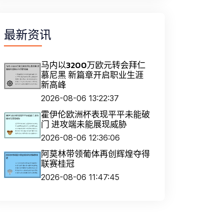
最新资讯
马内以3200万欧元转会拜仁
慕尼黑 新篇章开启职业生涯
新高峰
2026-08-06 13:22:37
霍伊伦欧洲杯表现平平未能破
门 进攻端未能展现威胁
2026-08-06 12:36:06
阿莫林带领葡体再创辉煌夺得
联赛桂冠
2026-08-06 11:47:45