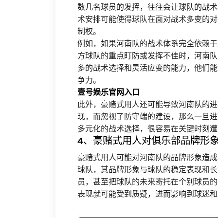
数几名球员的发挥，往往会让球队的战术
术安排可能使得球队在面对战术多变的对
制权。
例如，如果河南队的战术体系完全依赖于
方球队的重点盯防或发挥不佳时，河南队
多的战术选择和灵活应变的能力，他们能
争力。
壹号娱乐官网入口
此外，豪赌式用人还可能导致河南队的进
现，而忽视了防守端的建设，那么一旦进
多元化的战术选择，很容易在关键时刻遭
4、豪赌式用人对俱乐部品牌形
豪赌式用人可能对河南队的品牌形象造成
球队，其品牌形象与球队的稳定表现和长
员，甚至把球队的未来寄托在个别球员的
表现就可能受到质疑，进而影响到球迷和