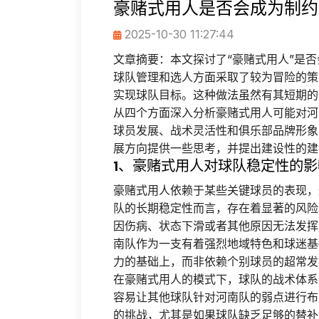
豪赌式用人是否会成为制约
2025-10-30 11:27:44
文章摘要：本文探讨了“豪赌式用人”是
球队管理和选人方面采取了较为冒险的策
实现球队目标。这种做法虽然有其短期的
从四个方面深入分析豪赌式用人可能对河
球员发展、战术灵活性和俱乐部品牌形象
展方向提供一些思考，并提出建设性的建
1、豪赌式用人对球队稳定性的影
豪赌式用人依赖于某些关键球员的表现，
队的长期稳定性而言，存在着显著的风险
因伤病、状态下滑或者其他原因无法发挥
南队作为一支有着强烈地域特色和球迷基
力的基础上，而非依赖个别球员的超常发
在豪赌式用人的模式下，球队的战术体系
容易让其他球队针对河南队的弱点进行布
的挑战，尤其是如果球队缺乏足够的替补