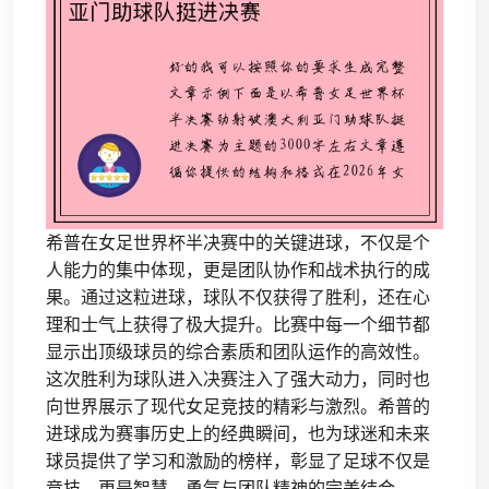
希普在女足世界杯半决赛中的关键进球，不仅是个
人能力的集中体现，更是团队协作和战术执行的成
果。通过这粒进球，球队不仅获得了胜利，还在心
理和士气上获得了极大提升。比赛中每一个细节都
显示出顶级球员的综合素质和团队运作的高效性。
这次胜利为球队进入决赛注入了强大动力，同时也
向世界展示了现代女足竞技的精彩与激烈。希普的
进球成为赛事历史上的经典瞬间，也为球迷和未来
球员提供了学习和激励的榜样，彰显了足球不仅是
竞技，更是智慧、勇气与团队精神的完美结合。