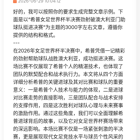
2026-06-29 10:04:12
好的，我可以按照你的要求生成完整文章示例。下
面是以“希普女足世界杯半决赛劲射破澳大利亚门助
球队挺进决赛”为主题的3000字左右文章，遵循你
提供的结构和格式。
---
在2026年女足世界杯半决赛中，希普凭借一记精彩
的劲射帮助球队战胜澳大利亚，成功挺进决赛。这
场比赛不仅展现了希普个人的精湛技术，也体现了
团队的默契配合和战术执行力。本文将从四个方面
详细分析希普的关键进球及其对比赛和球队的重要
意义：一是希普个人技术与能力的体现，二是进球
对比赛走势的直接影响，三是团队配合与战术安排
的支撑作用，四是这次胜利对球队心理与未来赛事
的激励作用。通过这些角度，我们可以全面理解希
普进球背后的故事，以及它对女足世界杯赛场带来
的深远影响。本场比赛不仅是一场紧张刺激的半决
赛，更是展现现代女足竞技水平与球员个性风采的