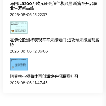
马内以3200万欧元转会拜仁慕尼黑 新篇章开启职
业生涯新高峰
2026-08-06 13:22:37
霍伊伦欧洲杯表现平平未能破门 进攻端未能展现威
胁
2026-08-06 12:36:06
阿莫林带领葡体再创辉煌夺得联赛桂冠
2026-08-06 11:47:45