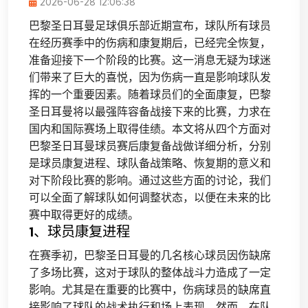
2026-06-28 12:06:38
巴黎圣日耳曼足球俱乐部近期宣布，球队所有球员
在经历赛季中的伤病和康复期后，已经完全恢复，
准备迎接下一个阶段的比赛。这一消息无疑为球迷
们带来了巨大的喜悦，因为伤病一直是影响球队发
挥的一个重要因素。随着球员们的全面康复，巴黎
圣日耳曼将以最强阵容备战接下来的比赛，力求在
国内和国际赛场上取得佳绩。本文将从四个方面对
巴黎圣日耳曼球员赛后康复备战做详细分析，分别
是球员康复进程、球队备战策略、恢复期的意义和
对下阶段比赛的影响。通过这些方面的讨论，我们
可以全面了解球队如何调整状态，以便在未来的比
赛中取得更好的成绩。
1、球员康复进程
在赛季初，巴黎圣日耳曼的几名核心球员因伤缺席
了多场比赛，这对于球队的整体战斗力造成了一定
影响。尤其是在重要的比赛中，伤病球员的缺席直
接影响了球队的战术执行和场上表现。然而，在队