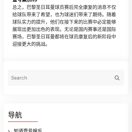
总之，巴黎圣日耳曼球员赛后完全康复的消息不仅
给球队带来了希望，也为球迷们带来了期待。随着
球队实力的提升，他们在接下来的比赛中必定能够
展现出更加出色的表现。无论是国内赛事还是国际
赛场，巴黎圣日耳曼都将在球员康复后的新阶段中
迎接更大的挑战。
导航
知道壹号娱乐