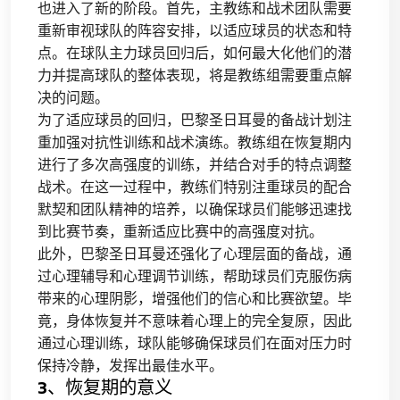
也进入了新的阶段。首先，主教练和战术团队需要
重新审视球队的阵容安排，以适应球员的状态和特
点。在球队主力球员回归后，如何最大化他们的潜
力并提高球队的整体表现，将是教练组需要重点解
决的问题。
为了适应球员的回归，巴黎圣日耳曼的备战计划注
重加强对抗性训练和战术演练。教练组在恢复期内
进行了多次高强度的训练，并结合对手的特点调整
战术。在这一过程中，教练们特别注重球员的配合
默契和团队精神的培养，以确保球员们能够迅速找
到比赛节奏，重新适应比赛中的高强度对抗。
此外，巴黎圣日耳曼还强化了心理层面的备战，通
过心理辅导和心理调节训练，帮助球员们克服伤病
带来的心理阴影，增强他们的信心和比赛欲望。毕
竟，身体恢复并不意味着心理上的完全复原，因此
通过心理训练，球队能够确保球员们在面对压力时
保持冷静，发挥出最佳水平。
3、恢复期的意义