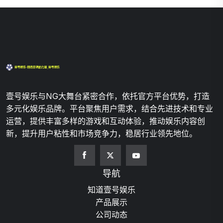
壹号娱乐与NG大舞台紧密合作，依托官方平台优势，打造
多元化娱乐品牌。平台聚焦用户需求，结合先进技术和专业
运营，提供丰富多样的游戏和互动体验，推动娱乐内容创
新，提升用户粘性和市场竞争力，稳居行业领先地位。
导航
知道壹号娱乐
产品展示
公司动态