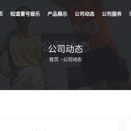
页
知道壹号娱乐
产品展示
公司动态
公司服务
公司动态
首页
-
公司动态