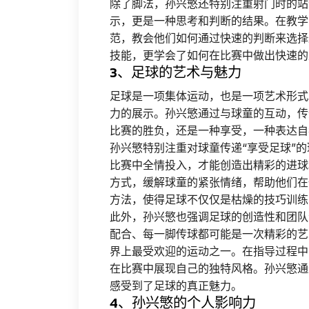
除了脚法，孙兴慜还特别注重射门时的站
示，更是一种思考和判断的结果。在教学
范，教会他们如何通过快速的判断来选择
技能，更学会了如何在比赛中做出快速的
3、足球的艺术与魅力
足球是一项集体运动，也是一项艺术形式
力的展示。孙兴慜通过与球童的互动，传
比赛的胜负，还是一种享受，一种表达自
孙兴慜特别注重对球童传递“享受足球”
比赛中全情投入，才能创造出精彩的进球
方式，缓解球童的紧张情绪，帮助他们在
方法，使得足球不仅仅是枯燥的技巧训练
此外，孙兴慜也强调足球的创造性和团队
配合、每一脚传球都可能是一次精彩的艺
界上最受欢迎的运动之一。在指导过程中
在比赛中展现自己的独特风格。孙兴慜通
感受到了足球的真正魅力。
4、孙兴慜的个人影响力