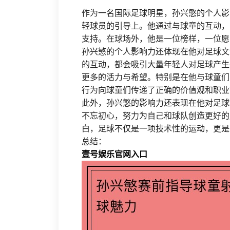
作为一名国际足球明星，孙兴慜的个人影
轻球员的引导上。他通过与球童的互动，
支持。在球场外，他是一位榜样，一位愿
孙兴慜的个人影响力还体现在他对足球文
的互动，都会吸引大量年轻人对足球产生
更多的活力与希望。特别是在他与球童们
行为向球童们传递了正确的价值观和职业
此外，孙兴慜的影响力还表现在他对足球
不忘初心，努力为自己和球队创造更好的
白，足球不仅是一项技术性的运动，更是
总结：
壹号娱乐官网入口