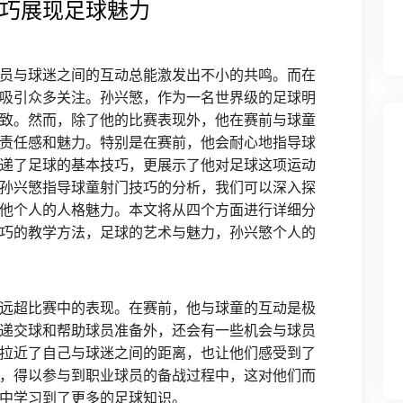
巧展现足球魅力
员与球迷之间的互动总能激发出不小的共鸣。而在
吸引众多关注。孙兴慜，作为一名世界级的足球明
致。然而，除了他的比赛表现外，他在赛前与球童
责任感和魅力。特别是在赛前，他会耐心地指导球
递了足球的基本技巧，更展示了他对足球这项运动
孙兴慜指导球童射门技巧的分析，我们可以深入探
他个人的人格魅力。本文将从四个方面进行详细分
巧的教学方法，足球的艺术与魅力，孙兴慜个人的
远超比赛中的表现。在赛前，他与球童的互动是极
递交球和帮助球员准备外，还会有一些机会与球员
拉近了自己与球迷之间的距离，也让他们感受到了
，得以参与到职业球员的备战过程中，这对他们而
中学习到了更多的足球知识。