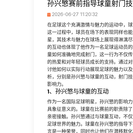
孙兴慜赛前指导球童射门技
2026-06-27 11:20:32
在足球这个充满激情与魅力的运动中，球
这一过程中，球员在场下的表现同样也能
星，其技术与魅力在球场上展现得淋漓尽
的互动也体现了他作为一名足球运动员的
童如何准确地完成射门，这一行为不仅传
的热爱和对年轻球员成长的支持。通过对
讨他如何以实际行动展现足球的魅力以及
析，分别是孙兴慜与球童的互动，射门技
影响力。
1、孙兴慜与球童的互动
作为一名国际足球明星，孙兴慜的影响力
具象征意义的。球童在比赛前的职责除了
亲密接触。孙兴慜通过与球童互动，不仅
足球世界的魅力。球童在孙兴慜的指导下
言是一种荣誉，同时也让他们在潜移默化