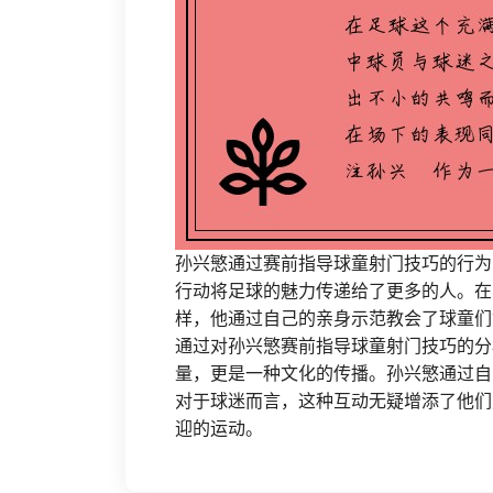
孙兴慜通过赛前指导球童射门技巧的行为
行动将足球的魅力传递给了更多的人。在
样，他通过自己的亲身示范教会了球童们
通过对孙兴慜赛前指导球童射门技巧的分
量，更是一种文化的传播。孙兴慜通过自
对于球迷而言，这种互动无疑增添了他们
迎的运动。