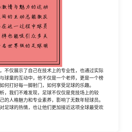
，不仅展示了自己在技术上的专业性，也通过实际
与球童的互动中，他不仅是一个老师，更是一个榜
如何打好每一脚射门，如何享受足球的乐趣。
析，我们不难发现，足球不仅仅是竞技场上的较
己的人格魅力和专业素养，影响了无数年轻球员。
对足球的热情，也让他们更加接近这项全球最受欢