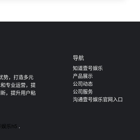
导航
知道壹号娱乐
产品展示
优势，打造多元
公司动态
术和专业运营，提
公司服务
创新，提升用户粘
沟通壹号娱乐官网入口
娱乐h5
.