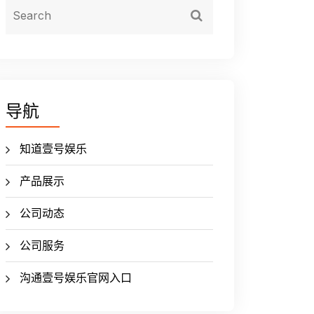
导航
知道壹号娱乐
产品展示
公司动态
公司服务
沟通壹号娱乐官网入口