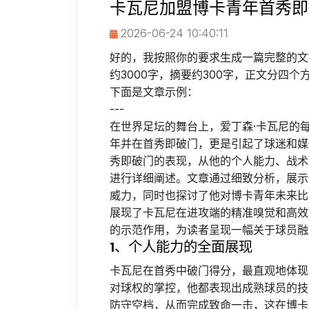
卡瓦尼加盟博卡青年首秀即
2026-06-24 10:40:11
好的，我按照你的要求生成一篇完整的文
约3000字，摘要约300字，正文分四
下面是文章示例：
---
在世界足坛的舞台上，爱丁森·卡瓦尼的
年并在首秀即破门，更是引起了球迷和媒
秀即破门的表现，从他的个人能力、战术
进行详细阐述。文章通过细致分析，展示
威力，同时也探讨了他对博卡青年未来比
展现了卡瓦尼在进攻端的精准嗅觉和高效
的示范作用，为读者呈现一幅关于球员融
1、个人能力的全面展现
卡瓦尼在首秀中破门得分，最直观地体现
对球权的掌控，他都表现出成熟球员的技
防守空档，从而完成致命一击，这在博卡