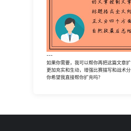
---
如果你需要，我可以帮你再把这篇文章扩充
更加充实和生动，增强比赛描写和战术分
你希望我直接帮你扩充吗？