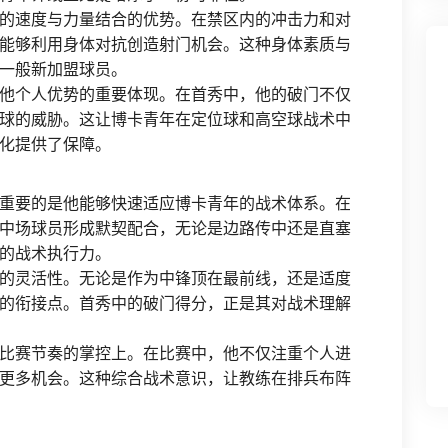
的速度与力量结合的优势。在禁区内的冲击力和对
能够利用身体对抗创造射门机会。这种身体素质与
一般新加盟球员。
他个人优势的重要体现。在首秀中，他的破门不仅
球的威胁。这让博卡青年在定位球和高空球战术中
化提供了保障。
重要的是他能够快速适应博卡青年的战术体系。在
中场球员形成默契配合，无论是边路传中还是直塞
的战术执行力。
的灵活性。无论是作为中锋顶在最前线，还是适度
的衔接点。首秀中的破门得分，正是其对战术理解
比赛节奏的掌控上。在比赛中，他不仅注重个人进
更多机会。这种综合战术意识，让教练在排兵布阵