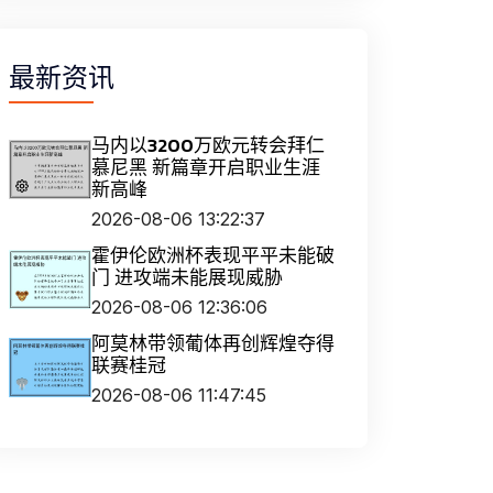
最新资讯
马内以3200万欧元转会拜仁
慕尼黑 新篇章开启职业生涯
新高峰
2026-08-06 13:22:37
霍伊伦欧洲杯表现平平未能破
门 进攻端未能展现威胁
2026-08-06 12:36:06
阿莫林带领葡体再创辉煌夺得
联赛桂冠
2026-08-06 11:47:45