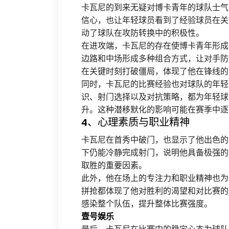
卡瓦尼的到来无疑对博卡青年的球队士气
信心，也让年轻球员看到了经验球员在关
动了球队在攻防转换中的积极性。
在进攻端，卡瓦尼的存在使博卡青年形成
边路和中场形成多种组合方式，让对手防
在关键时刻打破僵局，体现了他在锋线的
同时，卡瓦尼的比赛经验也对球队的年轻
识、射门选择以及对抗策略，都为年轻球
升。这种潜移默化的影响可能在赛季中逐
4、心理素质与职业精神
卡瓦尼在首秀中破门，也显示了他出色的
下仍能冷静完成射门，说明他具备极强的
取胜的重要因素。
此外，他在场上的专注力和职业精神也为
拼抢都体现了他对胜利的渴望和对比赛的
感染整个队伍，提升整体比赛强度。
壹号娱乐