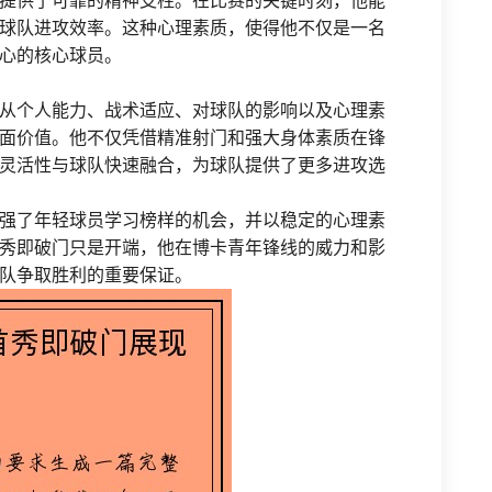
提供了可靠的精神支柱。在比赛的关键时刻，他能
球队进攻效率。这种心理素质，使得他不仅是一名
心的核心球员。
从个人能力、战术适应、对球队的影响以及心理素
面价值。他不仅凭借精准射门和强大身体素质在锋
灵活性与球队快速融合，为球队提供了更多进攻选
强了年轻球员学习榜样的机会，并以稳定的心理素
秀即破门只是开端，他在博卡青年锋线的威力和影
队争取胜利的重要保证。