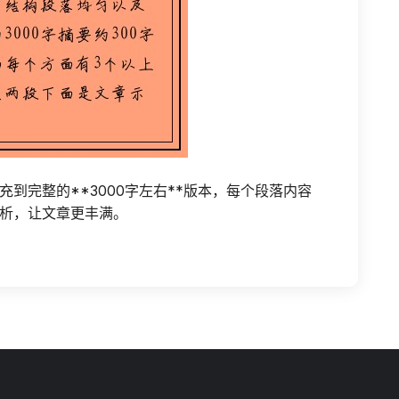
到完整的**3000字左右**版本，每个段落内容
析，让文章更丰满。