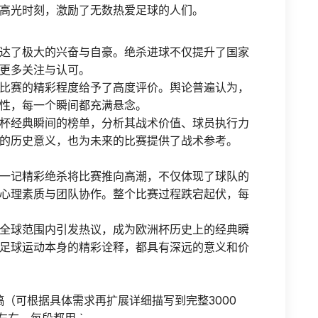
高光时刻，激励了无数热爱足球的人们。
达了极大的兴奋与自豪。绝杀进球不仅提升了国家
更多关注与认可。
比赛的精彩程度给予了高度评价。舆论普遍认为，
性，每一个瞬间都充满悬念。
杯经典瞬间的榜单，分析其战术价值、球员执行力
的历史意义，也为未来的比赛提供了战术参考。
一记精彩绝杀将比赛推向高潮，不仅体现了球队的
心理素质与团队协作。整个比赛过程跌宕起伏，每
全球范围内引发热议，成为欧洲杯历史上的经典瞬
足球运动本身的精彩诠释，都具有深远的意义和价
稿（可根据具体需求再扩展详细描写到完整3000