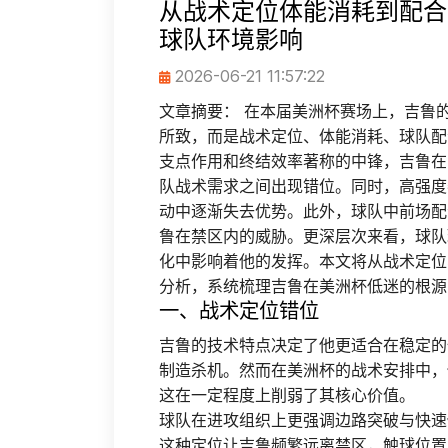
从战术定位体能消耗到配合
球队环境影响
2026-06-21 11:57:22
文章摘要： 在本届美洲杯赛场上，吉鲁
所致，而是战术定位、体能消耗、球队配
支点作用和终结效率著称的中锋，吉鲁在
队战术需求之间出现错位。同时，高强度
动中逐渐失去优势。此外，球队中前场配
鲁在禁区内的威胁。更深层次来看，球队
化中影响着他的发挥。本文将从战术定位
分析，系统梳理吉鲁在美洲杯低迷的根源
一、战术定位错位
吉鲁的技术特点决定了他更适合在稳定的
制造杀机。然而在美洲杯的战术安排中，
这在一定程度上削弱了其核心价值。
球队在进攻组织上更强调边路突破与快速
这种定位让吉鲁频繁远离禁区，触球位置