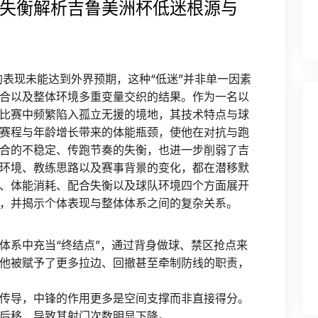
失衡解析吉鲁美洲杯低迷根源与
的表现未能达到外界预期，这种“低迷”并非单一因素
合以及整体环境多重变量交织的结果。作为一名以
比赛中频繁陷入孤立无援的境地，其技术特点与球
赛程与年龄增长带来的体能瓶颈，使他在对抗与跑
合的不稳定、传跑节奏的失衡，也进一步削弱了吉
环境、教练思路以及赛事背景的变化，都在潜移默
、体能消耗、配合失衡以及球队环境四个方面展开
，并揭示个体表现与整体体系之间的复杂关系。
体系中充当“终结点”，通过背身做球、禁区抢点来
他被赋予了更多拉边、回撤甚至牵制防线的职责，
传导，中锋的作用更多是空间支撑而非直接得分。
后移，导致其射门次数明显下降。