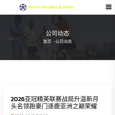
公司动态
首页
-
公司动态
2026亚冠精英联赛战局升温新月
头名领跑豪门逐鹿亚洲之巅荣耀