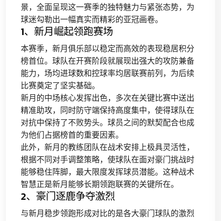
景，全面呈现这一赛季的独特魅力与紧张态势，为
球迷勾勒出一幅真实而精彩的亚冠画卷。
1、新月崛起领跑赛场
本赛季，新月俱乐部以稳定而高效的表现稳居积分
榜首位。球队在开赛阶段就展现出强大的攻防兼备
能力，场均进球数和控球率均居联赛前列，为后续
比赛奠定了坚实基础。
新月的中场核心发挥出色，多次在关键比赛中送出
精准助攻，同时防守端保持高度集中，使得球队在
对抗中保持了不败势头。球员之间的默契配合也成
为他们占据榜首的重要因素。
此外，新月的教练团队在战术安排上极具灵活性，
根据不同对手调整策略，使球队在面对豪门挑战时
能够稳住阵脚，最大限度发挥球员潜能。这种战术
智慧正是新月能够长期领跑联赛的关键所在。
2、豪门逐鹿争夺激烈
与新月稳步领跑形成对比的是各大豪门球队的激烈