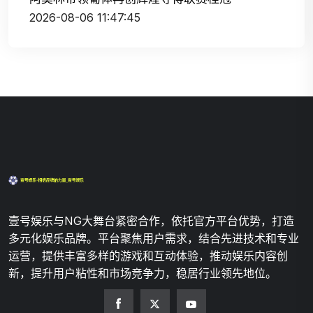
2026-08-06 11:47:45
壹号娱乐与NG大舞台紧密合作，依托官方平台优势，打造
多元化娱乐品牌。平台聚焦用户需求，结合先进技术和专业
运营，提供丰富多样的游戏和互动体验，推动娱乐内容创
新，提升用户粘性和市场竞争力，稳居行业领先地位。