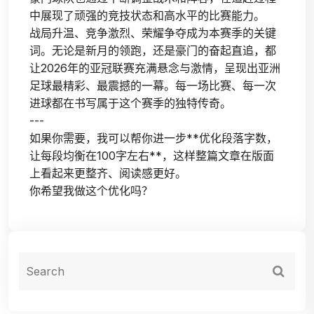
中展现了顽强的竞技状态和高水平的比赛能力。
战局升温、竞争激烈、荣耀争夺成为本赛季的关键
词。无论是新月的领跑，还是豪门的奋起直追，都
让2026年的亚冠联赛充满悬念与激情，呈现出亚洲
足球最精彩、最震撼的一幕。每一场比赛、每一次
进球都在书写属于这个赛季的独特传奇。
---
如果你需要，我可以帮你进一步**优化段落字数，
让每段均衡在100字左右**，这样整篇文章在版面
上看起来更整齐、阅读感更好。
你希望我做这个优化吗？