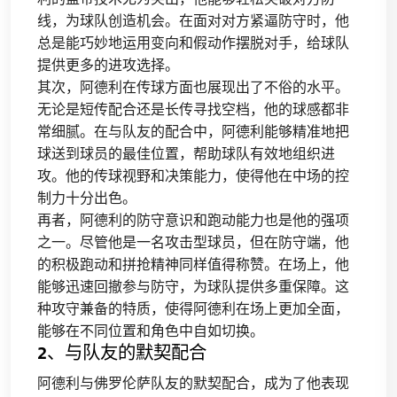
线，为球队创造机会。在面对对方紧逼防守时，他
总是能巧妙地运用变向和假动作摆脱对手，给球队
提供更多的进攻选择。
其次，阿德利在传球方面也展现出了不俗的水平。
无论是短传配合还是长传寻找空档，他的球感都非
常细腻。在与队友的配合中，阿德利能够精准地把
球送到球员的最佳位置，帮助球队有效地组织进
攻。他的传球视野和决策能力，使得他在中场的控
制力十分出色。
再者，阿德利的防守意识和跑动能力也是他的强项
之一。尽管他是一名攻击型球员，但在防守端，他
的积极跑动和拼抢精神同样值得称赞。在场上，他
能够迅速回撤参与防守，为球队提供多重保障。这
种攻守兼备的特质，使得阿德利在场上更加全面，
能够在不同位置和角色中自如切换。
2、与队友的默契配合
阿德利与佛罗伦萨队友的默契配合，成为了他表现