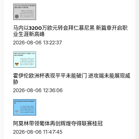
马内以3200万欧元转会拜仁慕尼黑 新篇章开启职
业生涯新高峰
2026-08-06 13:22:37
霍伊伦欧洲杯表现平平未能破门 进攻端未能展现威
胁
2026-08-06 12:36:06
阿莫林带领葡体再创辉煌夺得联赛桂冠
2026-08-06 11:47:45